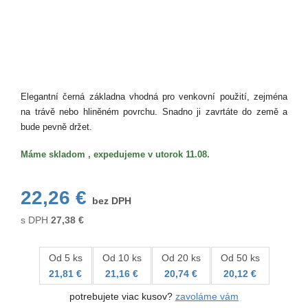
Elegantní černá základna vhodná pro venkovní použití, zejména
na trávě nebo hliněném povrchu. Snadno ji zavrtáte do země a
bude pevně držet.
Máme skladom , expedujeme v utorok 11.08.
22,26 €
bez DPH
s DPH
27,38
€
Od 5 ks
Od 10 ks
Od 20 ks
Od 50 ks
21,81 €
21,16 €
20,74 €
20,12 €
potrebujete viac kusov?
zavoláme vám