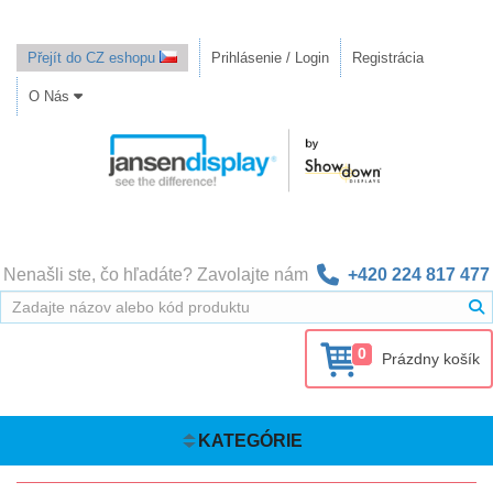
Přejít do CZ eshopu
Prihlásenie / Login
Registrácia
O Nás
Nenašli ste, čo hľadáte? Zavolajte nám
+420 224 817 477
0
Prázdny košík
KATEGÓRIE