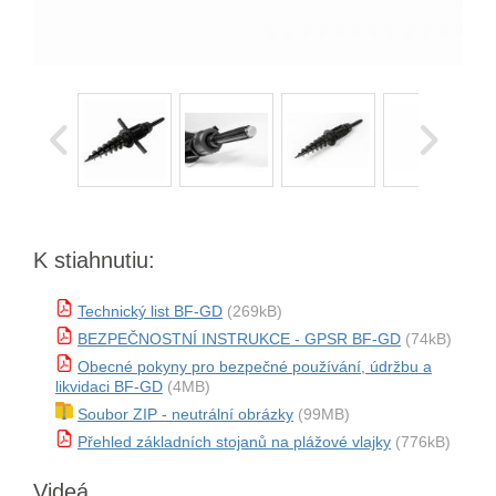
K stiahnutiu:
Technický list BF-GD
(269kB)
BEZPEČNOSTNÍ INSTRUKCE - GPSR BF-GD
(74kB)
Obecné pokyny pro bezpečné používání, údržbu a
likvidaci BF-GD
(4MB)
Soubor ZIP - neutrální obrázky
(99MB)
Přehled základních stojanů na plážové vlajky
(776kB)
Videá