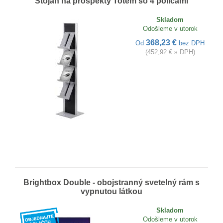
Stojan na prospekty Totem so 4 policami
Skladom
Odošleme v utorok
368,23 €
Od
bez DPH
(452,92 € s DPH)
Brightbox Double - obojstranný svetelný rám s
vypnutou látkou
Skladom
Odošleme v utorok