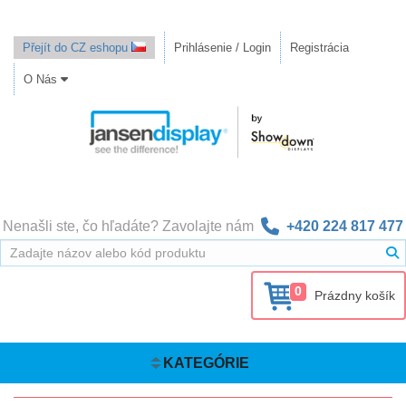
Přejít do CZ eshopu
Prihlásenie / Login
Registrácia
O Nás
Nenašli ste, čo hľadáte? Zavolajte nám
+420 224 817 477
0
Prázdny košík
KATEGÓRIE