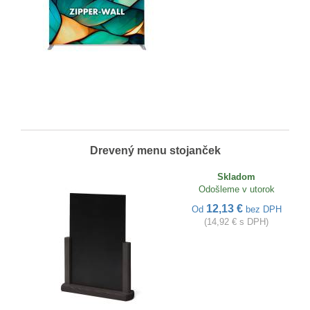
Drevený menu stojanček
Skladom
Odošleme v utorok
12,13 €
Od
bez DPH
(14,92 € s DPH)