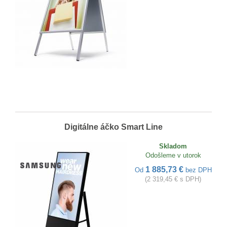
Digitálne áčko Smart Line
Skladom
Odošleme v utorok
1 885,73 €
Od
bez DPH
(2 319,45 € s DPH)