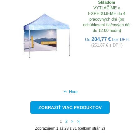
Skladom
VYTLAČÍME a
EXPEDUJEME do 4
pracovných dní (po
odsúhlasení tlačových dát
do 12:00 hodín)
204,77 €
Od
bez DPH
(251,87 € s DPH)
Hore
ZOBRAZIŤ VIAC PRODUKTOV
1
2
>
>|
Zobrazujem 1 až 28 z 31 (celkom strán 2)