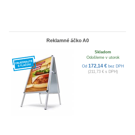
Reklamné áčko A0
Skladom
Odošleme v utorok
172,14 €
Od
bez DPH
(211,73 € s DPH)