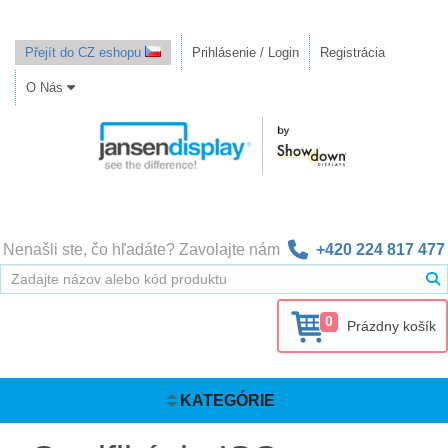
Přejít do CZ eshopu
Prihlásenie / Login
Registrácia
O Nás
Nenašli ste, čo hľadáte? Zavolajte nám
+420 224 817 477
0
Prázdny košík
KATEGÓRIE