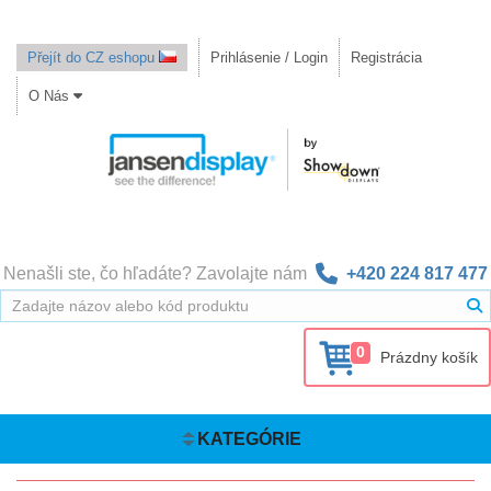
Přejít do CZ eshopu
Prihlásenie / Login
Registrácia
O Nás
Nenašli ste, čo hľadáte? Zavolajte nám
+420 224 817 477
0
Prázdny košík
KATEGÓRIE