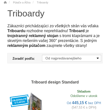
Pútače a Áčka
Triboardy
Triboardy
Zákazníci prichádzajúci zo všetkých strán vás vďaka
Triboardu
rozhodne neprehliadnu!
Triboard
je
trojstranný reklamný stojan
s tromi klaprámami a je
skvelým riešením vašej 360° prezentácie. S jedným
reklamným pútačom
zaujmete všetky strany!
Zoradiť podľa:
Triboard design Standard
Skladom
Odošleme v utorok
445,15 €
Od
bez DPH
(547,53 € s DPH)