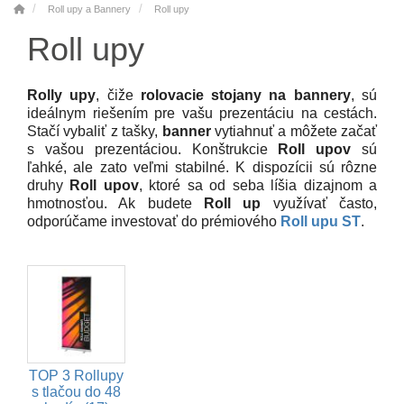
Roll upy a Bannery
Roll upy
Roll upy
Rolly upy
, čiže
rolovacie stojany na bannery
, sú
ideálnym riešením pre vašu prezentáciu na cestách.
Stačí vybaliť z tašky,
banner
vytiahnuť a môžete začať
s vašou prezentáciou. Konštrukcie
Roll upov
sú
ľahké, ale zato veľmi stabilné. K dispozícii sú rôzne
druhy
Roll upov
, ktoré sa od seba líšia dizajnom a
hmotnosťou. Ak budete
Roll up
využívať často,
odporúčame investovať do prémiového
Roll upu ST
.
TOP 3 Rollupy
s tlačou do 48