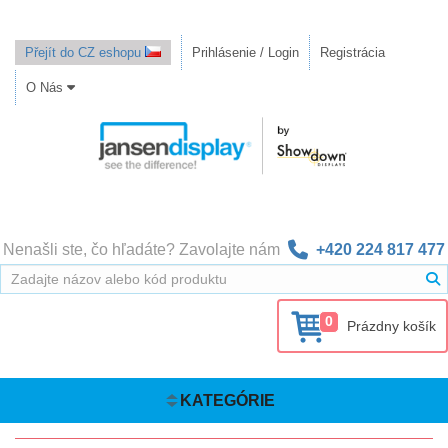
Přejít do CZ eshopu
Prihlásenie / Login
Registrácia
O Nás
Nenašli ste, čo hľadáte? Zavolajte nám
+420 224 817 477
0
Prázdny košík
KATEGÓRIE