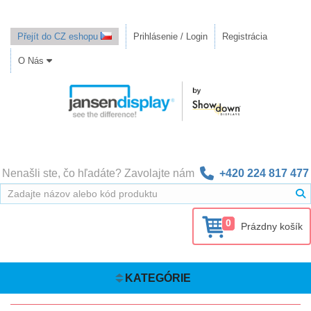
Přejít do CZ eshopu
Prihlásenie / Login
Registrácia
O Nás
Nenašli ste, čo hľadáte? Zavolajte nám
+420 224 817 477
0
Prázdny košík
KATEGÓRIE