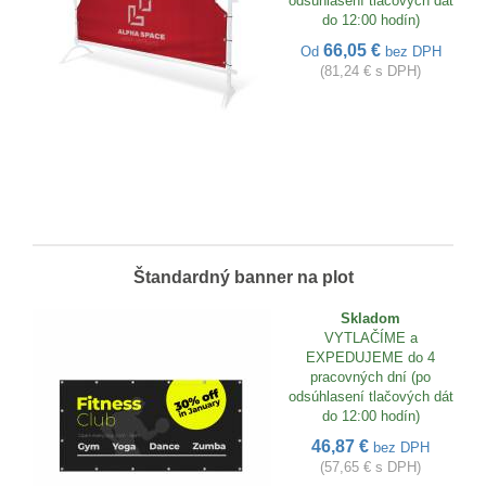
odsúhlasení tlačových dát
do 12:00 hodín)
66,05 €
Od
bez DPH
(81,24 € s DPH)
Štandardný banner na plot
Skladom
VYTLAČÍME a
EXPEDUJEME do 4
pracovných dní (po
odsúhlasení tlačových dát
do 12:00 hodín)
46,87 €
bez DPH
(57,65 € s DPH)