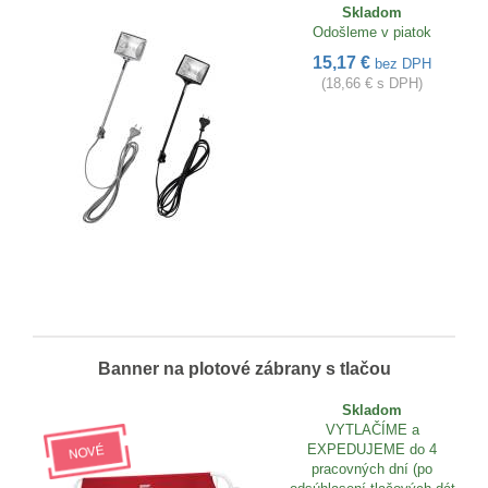
Skladom
Odošleme v piatok
15,17 €
bez DPH
(18,66 € s DPH)
Banner na plotové zábrany s tlačou
Skladom
VYTLAČÍME a
EXPEDUJEME do 4
pracovných dní (po