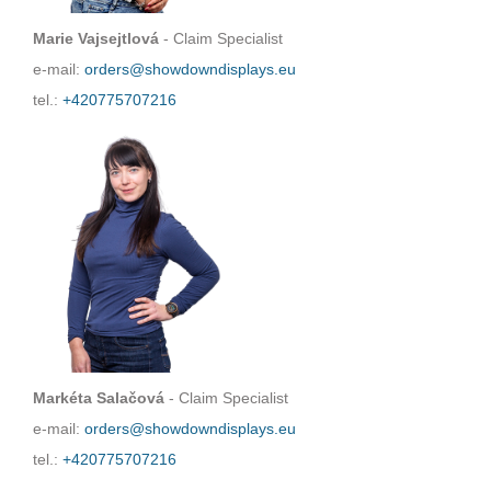
Marie Vajsejtlová
- Claim Specialist
e-mail:
orders@showdowndisplays.eu
tel.:
+420775707216
Markéta Salačová
- Claim Specialist
e-mail:
orders@showdowndisplays.eu
tel.:
+420775707216