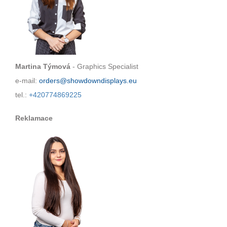
Martina Týmová
- Graphics Specialist
e-mail:
orders@showdowndisplays.eu
tel.:
+420774869225
Reklamace