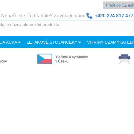
Přejít do CZ e
Nenašli ste, čo hľadáte? Zavolajte nám
+420 224 817 477
E A ÁČKA
LETÁKOVÉ STOJANČEKY
VITRÍNY UZAMYKATEĽ
Tlačíme a vyrábame
ajcov
v Česku