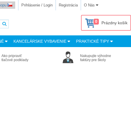
shopu
Prihlásenie / Login
Registrácia
O Nás
0
Prázdny košík
NÉ
KANCELÁRSKE VYBAVENIE
PRAKTICKÉ TIPY
Ako pripraviť
Nakupujte výhodne
tlačové podklady
faktúry pre školy