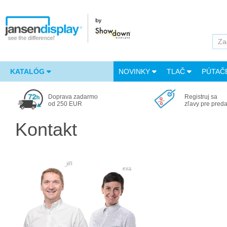
KATALÓG
NOVINKY
TLAČ
PÚTAČ
Doprava zadarmo
Registruj sa
od 250 EUR
zľavy pre pred
Kontakt