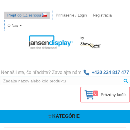
Přejít do CZ eshopu
Prihlásenie / Login
Registrácia
O Nás
Nenašli ste, čo hľadáte? Zavolajte nám
+420 224 817 477
0
Prázdny košík
KATEGÓRIE