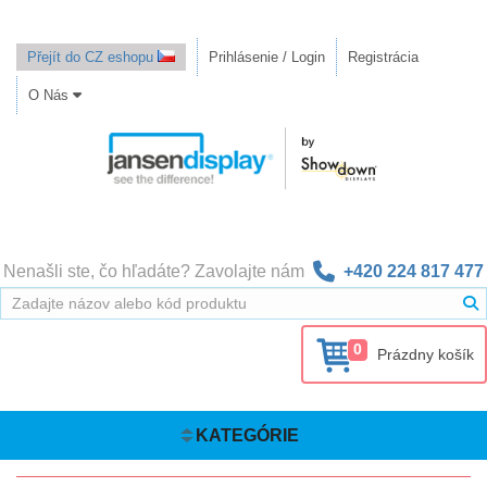
Přejít do CZ eshopu
Prihlásenie / Login
Registrácia
O Nás
Nenašli ste, čo hľadáte? Zavolajte nám
+420 224 817 477
0
Prázdny košík
KATEGÓRIE