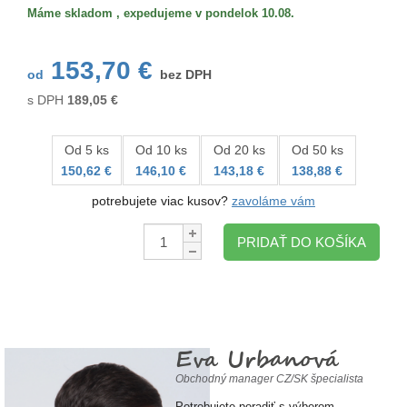
Máme skladom , expedujeme v pondelok 10.08.
153,70 €
od
bez DPH
s DPH
189,05
€
Od 5 ks
Od 10 ks
Od 20 ks
Od 50 ks
150,62 €
146,10 €
143,18 €
138,88 €
potrebujete viac kusov?
zavoláme vám
Množstvo:
PRIDAŤ DO KOŠÍKA
Eva Urbanová
Obchodný manager CZ/SK špecialista
Potrebujete poradiť s výberom