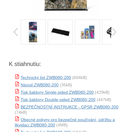
K stiahnutiu:
Technický list ZWB080-200
(604kB)
Návod ZWB080-200
(35kB)
Tisk šablony Single-sided ZWB080-200
(429kB)
Tisk šablony Double-sided ZWB080-200
(447kB)
BEZPEČNOSTNÍ INSTRUKCE - GPSR ZWB080-200
(74kB)
Obecné pokyny pro bezpečné používání, údržbu a
likvidaci ZWB080-200
(4MB)