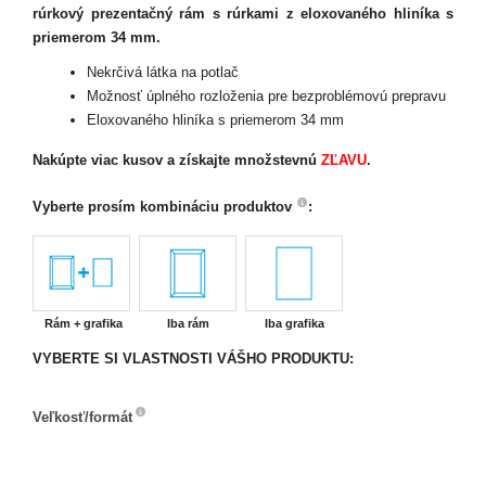
rúrkový prezentačný rám s rúrkami z eloxovaného hliníka s
priemerom 34 mm.
Nekrčivá látka na potlač
Možnosť úplného rozloženia pre bezproblémovú prepravu
Eloxovaného hliníka s priemerom 34 mm
Nakúpte viac kusov
a získajte množstevnú
ZĽAVU
.
Vyberte prosím kombináciu produktov
:
Rám + grafika
Iba rám
Iba grafika
VYBERTE SI VLASTNOSTI VÁŠHO PRODUKTU:
Veľkosť/formát
Veľkosť/formát