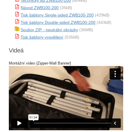
Technický list ZWB100-200
(604kB)
Návod ZWB100-200
(35kB)
Tisk šablony Single-sided ZWB100-200
(429kB)
Tisk šablony Double-sided ZWB100-200
(443kB)
Soubor ZIP - neutrální obrázky
(36MB)
Tisk šablony vysvětlení
(535kB)
Videá
Montážní video {Zipper-Wall Banner}