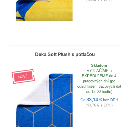
Deka Soft Plush s potlačou
Skladom
VYTLAČÍME a
EXPEDUJEME do 4
pracovných dní (po
odsúhlasení tlačových dát
do 12:00 hodín)
33,14 €
Od
bez DPH
(40,76 € s DPH)