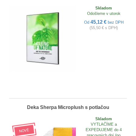
Skladom
Odošleme v utorok
45,12 €
Od
bez DPH
(55,50 € s DPH)
Deka Sherpa Microplush s potlačou
Skladom
VYTLAČÍME a
EXPEDUJEME do 4
pracovných dní (po