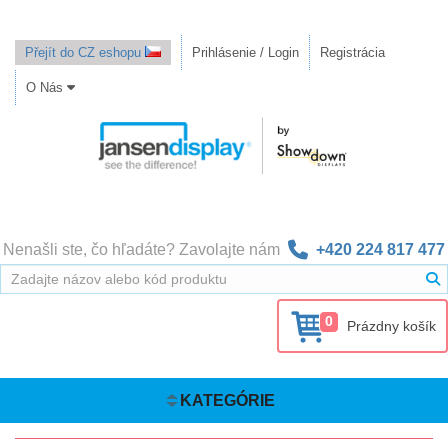
Přejít do CZ eshopu
Prihlásenie / Login
Registrácia
O Nás
Nenašli ste, čo hľadáte? Zavolajte nám
+420 224 817 477
0
Prázdny košík
KATEGÓRIE