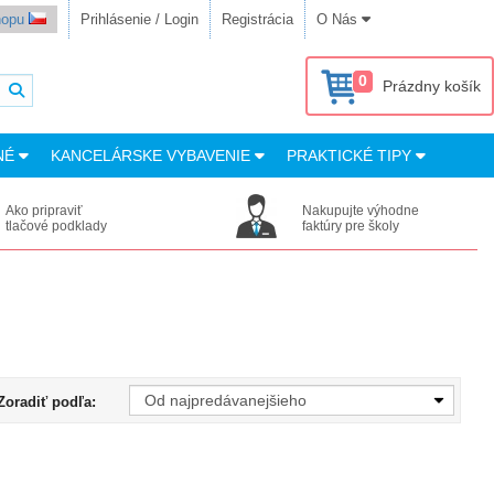
shopu
Prihlásenie / Login
Registrácia
O Nás
0
Prázdny košík
NÉ
KANCELÁRSKE VYBAVENIE
PRAKTICKÉ TIPY
Ako pripraviť
Nakupujte výhodne
tlačové podklady
faktúry pre školy
Zoradiť podľa: