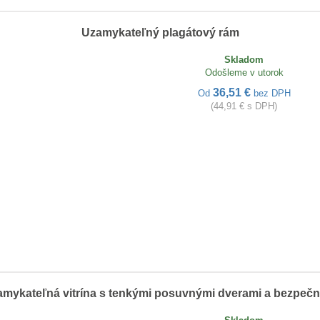
Uzamykateľný plagátový rám
Skladom
Odošleme v utorok
36,51 €
Od
bez DPH
(44,91 € s DPH)
zamykateľná vitrína s tenkými posuvnými dverami a bezpeč