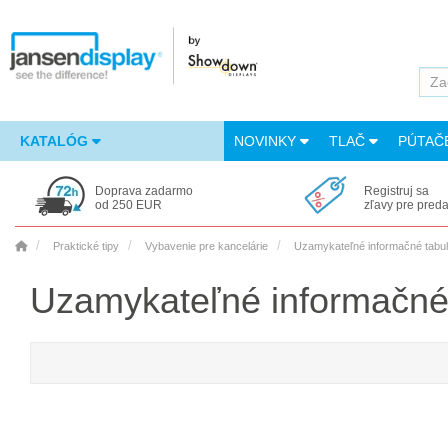
KATALÓG
NOVINKY
TLAČ
PÚTAČ
Doprava zadarmo
Registruj sa
od 250 EUR
zľavy pre pred
Praktické tipy
Vybavenie pre kancelárie
Uzamykateľné informačné tabule
Uzamykateľné informačné t