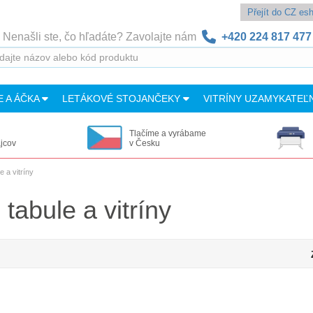
Přejít do CZ e
Nenašli ste, čo hľadáte? Zavolajte nám
+420 224 817 477
E A ÁČKA
LETÁKOVÉ STOJANČEKY
VITRÍNY UZAMYKATEĽ
Tlačíme a vyrábame
ajcov
v Česku
 a vitríny
abule a vitríny