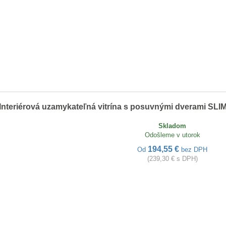
Interiérová uzamykateľná vitrína s posuvnými dverami SLI
Skladom
Odošleme v utorok
194,55 €
Od
bez DPH
(239,30 € s DPH)