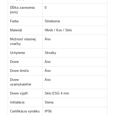
Dĺžka zavesenia
0
(mm)
Farba
Strieborná
Materiál
Hliník / Kov / Sklo
Možnosť vlastnej
Áno
značky
Uchytenie
Skrutky
Dvere
Áno
Dvere tlmiče
Áno
Dvere
Áno
uzamykateľné
Dvere výplň
Sklo ESG 4 mm
Inštalácia
Stena
Certifikácia výrobku
IP56