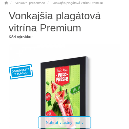
Venkovní prezentace
Vonkajšia plagátová vitrína Premium
Vonkajšia plagátová
vitrína Premium
Kód výrobku:
Nahrať vlastný motív