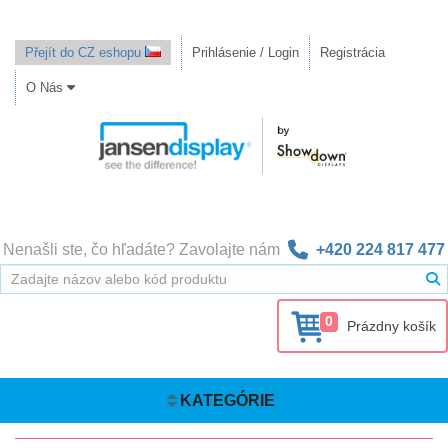
Přejít do CZ eshopu
Prihlásenie / Login
Registrácia
O Nás
Nenašli ste, čo hľadáte? Zavolajte nám
+420 224 817 477
0
Prázdny košík
KATEGÓRIE