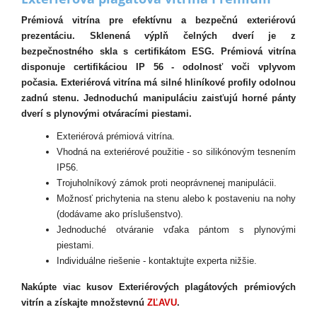
Prémiová vitrína pre efektívnu a bezpečnú exteriérovú
prezentáciu. Sklenená výplň čelných dverí je z
bezpečnostného skla s certifikátom ESG. Prémiová vitrína
disponuje certifikáciou IP 56 - odolnosť voči vplyvom
počasia. Exteriérová vitrína má silné hliníkové profily odolnou
zadnú stenu. Jednoduchú manipuláciu zaisťujú horné pánty
dverí s plynovými otváracími piestami.
Exteriérová prémiová vitrína.
Vhodná na exteriérové použitie - so silikónovým tesnením
IP56.
Trojuholníkový zámok proti neoprávnenej manipulácii.
Možnosť prichytenia na stenu alebo k postaveniu na nohy
(dodávame ako príslušenstvo).
Jednoduché otváranie vďaka pántom s plynovými
piestami.
Individuálne riešenie - kontaktujte experta nižšie.
Nakúpte viac kusov Exteriérových plagátových prémiových
vitrín a získajte množstevnú
ZĽAVU
.