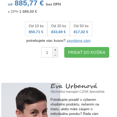
885,77 €
od
bez DPH
s DPH
1 089,50
€
Od 10 ks
Od 20 ks
Od 50 ks
850,71 €
833,69 €
817,02 €
potrebujete viac kusov?
zavoláme vám
Množstvo:
PRIDAŤ DO KOŠÍKA
Eva Urbanová
Obchodný manager CZ/SK špecialista
Potrebujete poradiť s výberom
vhodného produktu, riešením na
mieru, alebo máte záujem o
individuálnu ponuku? Rada vám