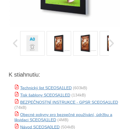
K stiahnutiu:
Technický list SCEOSA1LED
(603kB)
Tisk šablony SCEOSA1LED
(134kB)
BEZPEČNOSTNÍ INSTRUKCE - GPSR SCEOSA1LED
(74kB)
Obecné pokyny pro bezpečné používání, údržbu a
likvidaci SCEOSA1LED
(4MB)
Návod SCEOSA0LED
(504kB)