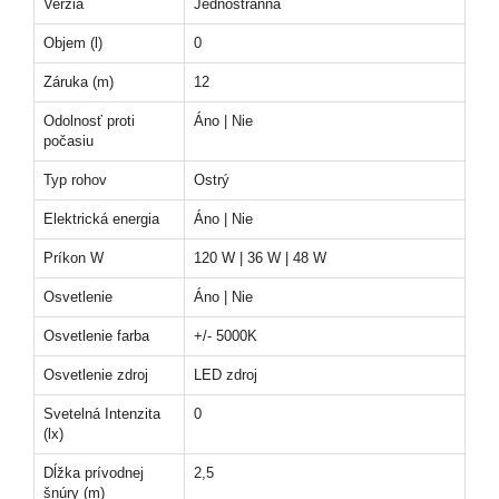
Verzia
Jednostranná
Objem (l)
0
Záruka (m)
12
Odolnosť proti
Áno | Nie
počasiu
Typ rohov
Ostrý
Elektrická energia
Áno | Nie
Príkon W
120 W | 36 W | 48 W
Osvetlenie
Áno | Nie
Osvetlenie farba
+/- 5000K
Osvetlenie zdroj
LED zdroj
Svetelná Intenzita
0
(lx)
Dĺžka prívodnej
2,5
šnúry (m)