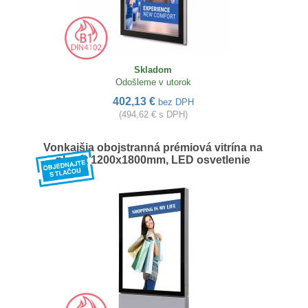
Skladom
Odošleme v utorok
402,13 €
bez DPH
(494,62 € s DPH)
Vonkajšia obojstranná prémiová vitrína na
plagát 1200x1800mm, LED osvetlenie