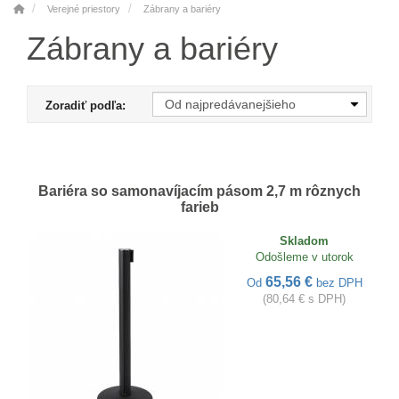
Verejné priestory
Zábrany a bariéry
Zábrany a bariéry
Zoradiť podľa:
Bariéra so samonavíjacím pásom 2,7 m rôznych
farieb
Skladom
Odošleme v utorok
65,56 €
Od
bez DPH
(80,64 € s DPH)