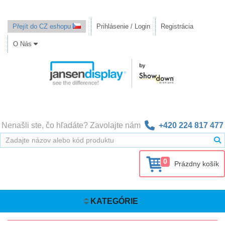
Přejít do CZ eshopu
Prihlásenie / Login
Registrácia
O Nás
Nenašli ste, čo hľadáte? Zavolajte nám
+420 224 817 477
0
Prázdny košík
KATEGÓRIE