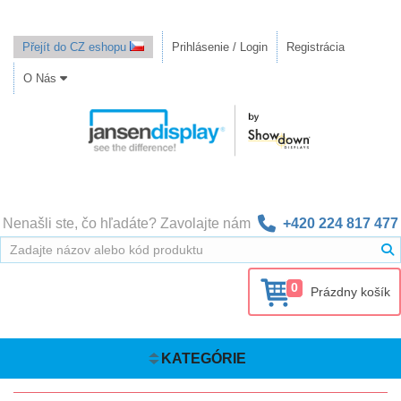
Přejít do CZ eshopu
Prihlásenie / Login
Registrácia
O Nás
Nenašli ste, čo hľadáte? Zavolajte nám
+420 224 817 477
0
Prázdny košík
KATEGÓRIE