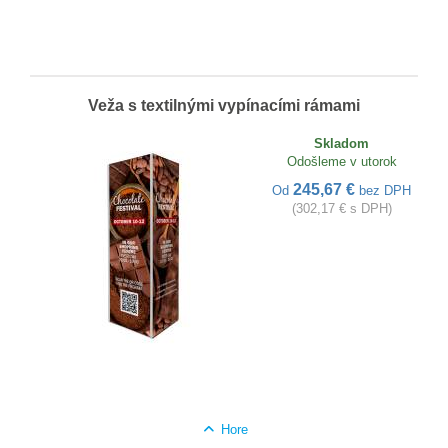
Veža s textilnými vypínacími rámami
Skladom
Odošleme v utorok
245,67 €
Od
bez DPH
(302,17 € s DPH)
Hore