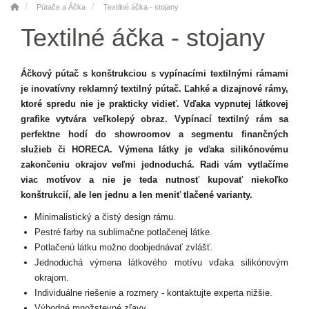
Pútače a Áčka
Textilné áčka - stojany
Textilné áčka - stojany
Áčkový pútač s konštrukciou s vypínacími textilnými rámami
je inovatívny reklamný textilný pútač. Ľahké a dizajnové rámy,
ktoré spredu nie je prakticky vidieť. Vďaka vypnutej látkovej
grafike vytvára veľkolepý obraz. Vypínací textilný rám sa
perfektne hodí do showroomov a segmentu finančných
služieb či HORECA. Výmena látky je vďaka silikónovému
zakončeniu okrajov veľmi jednoduchá. Radi vám vytlačíme
viac motívov a nie je teda nutnosť kupovať niekoľko
konštrukcií, ale len jednu a len meniť tlačené varianty.
Minimalistický a čistý design rámu.
Pestré farby na sublimačne potlačenej látke.
Potlačenú látku možno doobjednávať zvlášť.
Jednoduchá výmena látkového motívu vďaka silikónovým
okrajom.
Individuálne riešenie a rozmery - kontaktujte experta nižšie.
Výhodné množstevné zľavy.