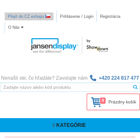
Přejít do CZ eshopu
Prihlásenie / Login
Registrácia
O Nás
Nenašli ste, čo hľadáte? Zavolajte nám
+420 224 817 477
0
Prázdny košík
KATEGÓRIE