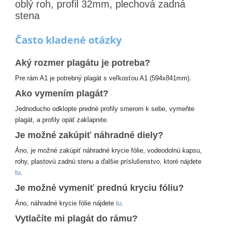
oblý roh, profil 32mm, plechová zadná
stena
Často kladené otázky
Aký rozmer plagátu je potreba?
Pre rám A1 je potrebný plagát s veľkosťou A1 (594x841mm).
Ako vymením plagát?
Jednoducho odklopte predné profily smerom k sebe, vymeňte
plagát, a profily opäť zaklapnite.
Je možné zakúpiť náhradné diely?
Áno, je možné zakúpiť náhradné krycie fólie, vodeodolnú kapsu,
rohy, plastovú zadnú stenu a ďalšie príslušenstvo, ktoré nájdete
tu
.
Je možné vymeniť prednú kryciu fóliu?
Áno, náhradné krycie fólie nájdete
tu
.
Vytlačíte mi plagát do rámu?