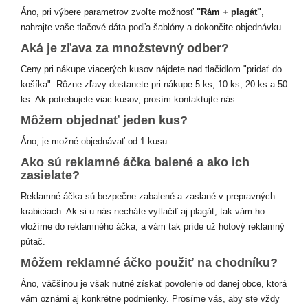
Áno, pri výbere parametrov zvoľte možnosť
"Rám + plagát"
,
nahrajte vaše tlačové dáta podľa šablóny a dokončite objednávku.
Aká je zľava za množstevný odber?
Ceny pri nákupe viacerých kusov nájdete nad tlačidlom "pridať do
košíka". Rôzne zľavy dostanete pri nákupe 5 ks, 10 ks, 20 ks a 50
ks. Ak potrebujete viac kusov, prosím kontaktujte nás.
Môžem objednať jeden kus?
Áno, je možné objednávať od 1 kusu.
Ako sú reklamné áčka balené a ako ich
zasielate?
Reklamné áčka sú bezpečne zabalené a zaslané v prepravných
krabiciach. Ak si u nás necháte vytlačiť aj plagát, tak vám ho
vložíme do reklamného áčka, a vám tak príde už hotový reklamný
pútač.
Môžem reklamné áčko použiť na chodníku?
Áno, väčšinou je však nutné získať povolenie od danej obce, ktorá
vám oznámi aj konkrétne podmienky. Prosíme vás, aby ste vždy