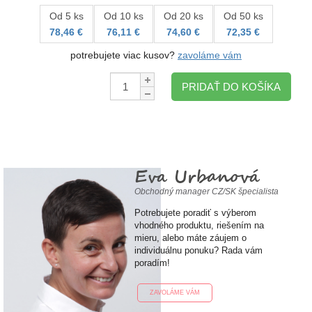
Od 5 ks
Od 10 ks
Od 20 ks
Od 50 ks
78,46 €
76,11 €
74,60 €
72,35 €
potrebujete viac kusov?
zavoláme vám
Množstvo:
PRIDAŤ DO KOŠÍKA
Eva Urbanová
Obchodný manager CZ/SK špecialista
Potrebujete poradiť s výberom
vhodného produktu, riešením na
mieru, alebo máte záujem o
individuálnu ponuku? Rada vám
poradím!
ZAVOLÁME VÁM