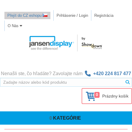
Přejít do CZ eshopu
Prihlásenie / Login
Registrácia
O Nás
Nenašli ste, čo hľadáte? Zavolajte nám
+420 224 817 477
0
Prázdny košík
KATEGÓRIE