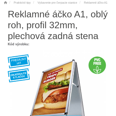
Praktické tipy
Vybavenie pre čerpacie stanice
Reklamné áčko A1
Reklamné áčko A1, oblý
roh, profil 32mm,
plechová zadná stena
Kód výrobku: