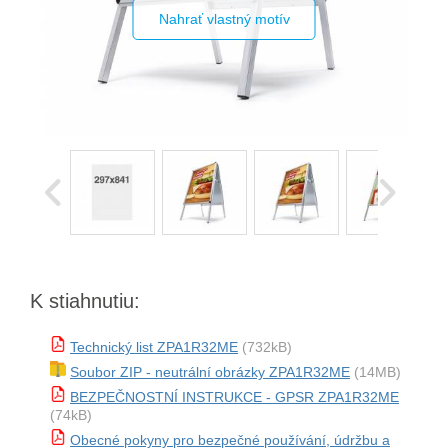
Nahrať vlastný motív
K stiahnutiu:
Technický list ZPA1R32ME
(732kB)
Soubor ZIP - neutrální obrázky ZPA1R32ME
(14MB)
BEZPEČNOSTNÍ INSTRUKCE - GPSR ZPA1R32ME
(74kB)
Obecné pokyny pro bezpečné používání, údržbu a