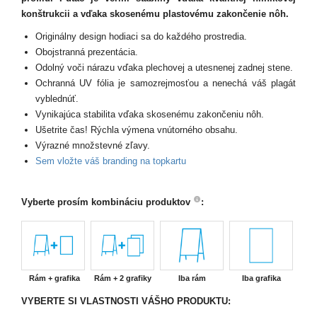
konštrukcii a vďaka skosenému plastovému zakončenie nôh.
Originálny design hodiaci sa do každého prostredia.
Obojstranná prezentácia.
Odolný voči nárazu vďaka plechovej a utesnenej zadnej stene.
Ochranná UV fólia je samozrejmosťou a nenechá váš plagát
vyblednúť.
Vynikajúca stabilita vďaka skosenému zakončeniu nôh.
Ušetrite čas! Rýchla výmena vnútorného obsahu.
Výrazné množstevné zľavy.
Sem vložte váš branding na topkartu
Vyberte prosím kombináciu produktov
:
Rám + grafika
Rám + 2 grafiky
Iba rám
Iba grafika
VYBERTE SI VLASTNOSTI VÁŠHO PRODUKTU: