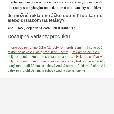
mysleli na priechodnosť ulice pre osoby so zrakovým postihnutím,
pre osoby s pohybovým obmedzením a pre mamičky s kočíkmi.
Je možné reklamné áčko doplniť top kartou
alebo držiakom na letáky?
Áno, všetky doplnky nájdete v príslušenstve tu.
Dostupné varianty produktu
Interiérové reklamné áčko A1, oblý roh, profil 25mm
,
Interiérové
reklamné áčko A1, ostrý roh, profil 25mm
,
Reklamné áčko A1,
oblý roh, profil 32mm, plechová zadná stena
,
Reklamné áčko A1,
oblý roh, profil 32mm, plechová zadná stena
,
Reklamné áčko A1,
ostrý roh, profil 32mm, plechová zadná stena
,
Reklamné áčko A1,
ostrý roh, profil 32mm, plechová zadná stena, čierne