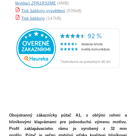
likvidaci ZPA1R32ME
(4MB)
Tisk šablony vysvětlení
(535kB)
Tisk šablony
(147kB)
Obojstranný zákaznícky pútač A1, s oblými rohmi a
hliníkovými klaprámami pre jednoduchú výmenu motívu.
Profil zaklapávacieho rámu je vyrobený z 32 mm
profilu.
Pútač je veľmi stabilný vďaka kvalitnej hliníkovej