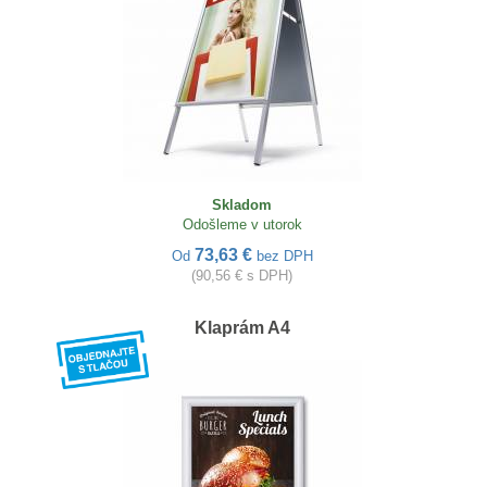
Skladom
Odošleme v utorok
73,63 €
Od
bez DPH
(90,56 € s DPH)
Klaprám A4