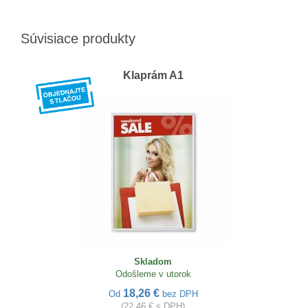
Súvisiace produkty
Klaprám A1
Skladom
Odošleme v utorok
18,26 €
Od
bez DPH
(22,46 € s DPH)