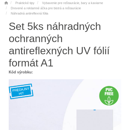
Praktické tipy
Vybavenie pre reštaurácie, bary a kaviarne
Drevené a reklamné áčka pre bistrá a reštaurácie
Náhradná antireflexná fólia
Set 5ks náhradných
ochranných
antireflexných UV fólií
formát A1
Kód výrobku: