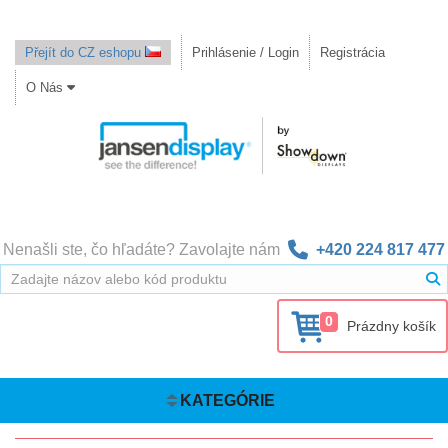
Přejít do CZ eshopu
Prihlásenie / Login
Registrácia
O Nás
Nenašli ste, čo hľadáte? Zavolajte nám
+420 224 817 477
0
Prázdny košík
KATEGÓRIE