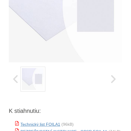
K stiahnutiu:
Technický list FOILA1
(96kB)