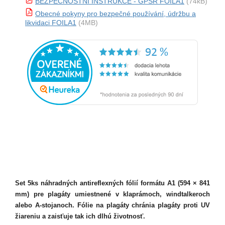
BEZPEČNOSTNÍ INSTRUKCE - GPSR FOILA1
(74kB)
Obecné pokyny pro bezpečné používání, údržbu a
likvidaci FOILA1
(4MB)
Set 5ks náhradných antireflexných fólií formátu A1 (594 × 841
mm) pre plagáty umiestnené v klaprámoch, windtalkeroch
alebo A-stojanoch. Fólie na plagáty chránia plagáty proti UV
žiareniu a zaisťuje tak ich dlhú životnosť.