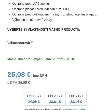
Ochrana proti UV žiareniu.
Ochrana plagátu pred vyblednutím.< /li>
Ochrana pred poškriabaním a iným znehodnotením plagátu.
Výhodné množstevné zľavy.
VYBERTE SI VLASTNOSTI VÁŠHO PRODUKTU:
Veľkosť/formát
Veľkosť/formát
Máme skladom , expedujeme v utorok 11.08.
25,08 €
bez DPH
s DPH
30,85
€
Od 10 ks
Od 20 ks
Od 50 ks
24,09 €
23,61 €
23,14 €
potrebujete viac kusov?
zavoláme vám