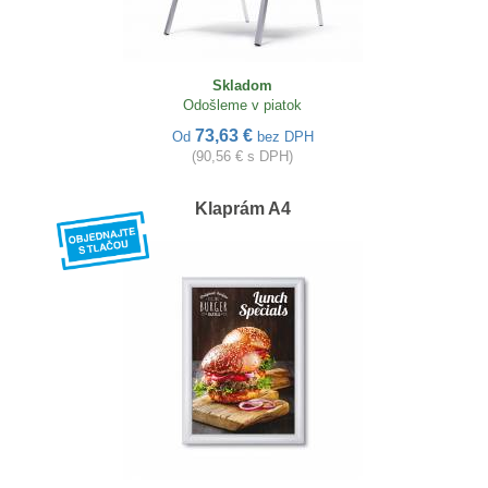
Skladom
Odošleme v piatok
73,63 €
Od
bez DPH
(90,56 € s DPH)
Klaprám A4