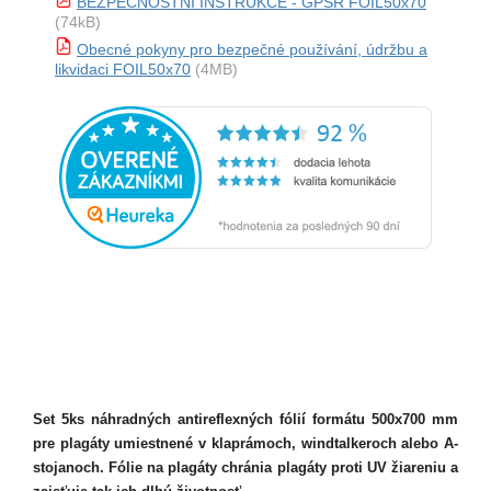
BEZPEČNOSTNÍ INSTRUKCE - GPSR FOIL50x70
(74kB)
Obecné pokyny pro bezpečné používání, údržbu a
likvidaci FOIL50x70
(4MB)
Set 5ks náhradných antireflexných fólií formátu 500x700 mm
pre plagáty umiestnené v klaprámoch, windtalkeroch alebo A-
stojanoch. Fólie na plagáty chránia plagáty proti UV žiareniu a