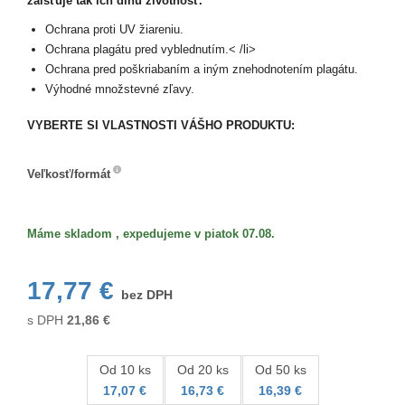
zaisťuje tak ich dlhú životnosť.
Ochrana proti UV žiareniu.
Ochrana plagátu pred vyblednutím.< /li>
Ochrana pred poškriabaním a iným znehodnotením plagátu.
Výhodné množstevné zľavy.
VYBERTE SI VLASTNOSTI VÁŠHO PRODUKTU:
Veľkosť/formát
Veľkosť/formát
Máme skladom , expedujeme v piatok 07.08.
17,77 €
bez DPH
s DPH
21,86
€
Od 10 ks
Od 20 ks
Od 50 ks
17,07 €
16,73 €
16,39 €