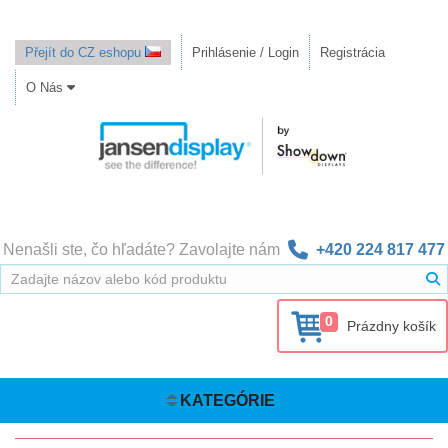
Přejít do CZ eshopu
Prihlásenie / Login
Registrácia
O Nás
Nenašli ste, čo hľadáte? Zavolajte nám
+420 224 817 477
0
Prázdny košík
KATEGÓRIE