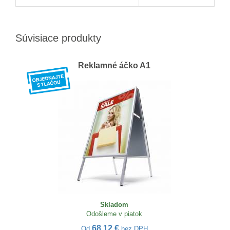
Súvisiace produkty
Reklamné áčko A1
Skladom
Odošleme v piatok
68,12 €
Od
bez DPH