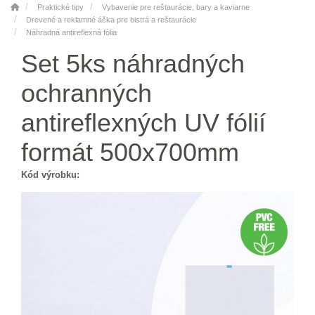
Praktické tipy
Vybavenie pre reštaurácie, bary a kaviarne
Drevené a reklamné áčka pre bistrá a reštaurácie
Náhradná antireflexná fólia
Set 5ks náhradných
ochranných
antireflexných UV fólií
formát 500x700mm
Kód výrobku: