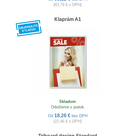
(83,79 € s DPH)
Klaprám A1
Skladom
Odošleme v piatok
18,26 €
Od
bez DPH
(22,46 € s DPH)
Triboard design Standard