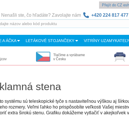
Přejít do CZ e
Nenašli ste, čo hľadáte? Zavolajte nám
+420 224 817 477
E A ÁČKA
LETÁKOVÉ STOJANČEKY
VITRÍNY UZAMYKATEĽ
Tlačíme a vyrábame
ajcov
v Česku
reklamná stena
 systému sú teleskopické tyče s nastaviteľnou výškou aj šírko
ho rozmery. Veľmi ľahko ho prispôsobíte veľkosti Vašej miestno
ť extra širokú stenu. Grafiku dokážeme vytlačiť v akejkoľvek veľ