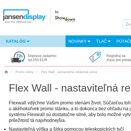
KATALÓG
NOVINKY
TLAČ
PÚTAČ
Doprava zadarmo
Registruj sa
od 250 EUR
zľavy pre pred
Promo steny
Flex Wall - nastaviteľná reklamná stena
Flex Wall - nastaviteľná 
Flexwall vdýchne Vašim promo stenám život. Súčasťou tohto
u akéhokoľvek promo stánku, a to dokonca bez ohľadu na je
systému Flexwall sú dostatočne silné, aby bolo možné vytvori
príležitosť tá najvhodnejšia.
Nastaviteľná výška a šírka pomocou teleskopických tyčí