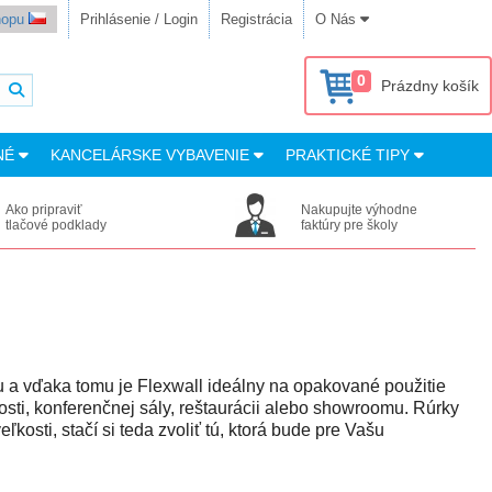
shopu
Prihlásenie / Login
Registrácia
O Nás
0
Prázdny košík
NÉ
KANCELÁRSKE VYBAVENIE
PRAKTICKÉ TIPY
Ako pripraviť
Nakupujte výhodne
tlačové podklady
faktúry pre školy
u a vďaka tomu je Flexwall ideálny na opakované použitie
sti, konferenčnej sály, reštaurácii alebo showroomu. Rúrky
kosti, stačí si teda zvoliť tú, ktorá bude pre Vašu