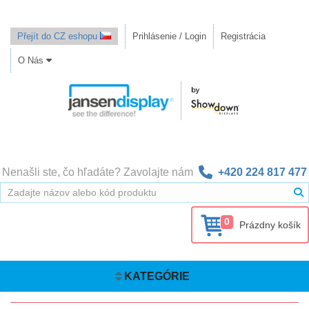
Přejít do CZ eshopu
Prihlásenie / Login
Registrácia
O Nás
Nenašli ste, čo hľadáte? Zavolajte nám
+420 224 817 477
0
Prázdny košík
KATEGÓRIE