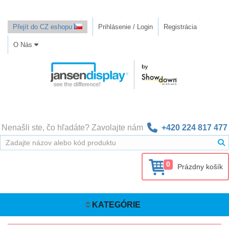
Přejít do CZ eshopu
Prihlásenie / Login
Registrácia
O Nás
Nenašli ste, čo hľadáte? Zavolajte nám
+420 224 817 477
0
Prázdny košík
KATEGÓRIE