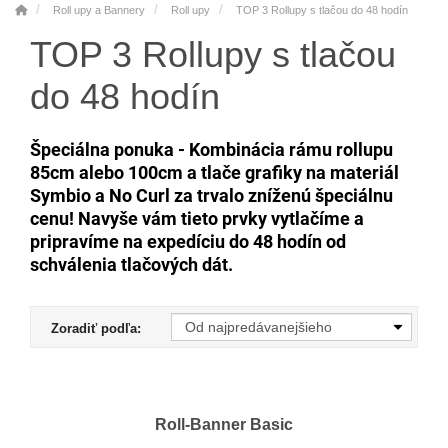
Roll upy a Bannery
Roll upy
TOP 3 Rollupy s tlačou do 48 hodín
TOP 3 Rollupy s tlačou
do 48 hodín
Špeciálna ponuka -
Kombinácia rámu rollupu
85cm alebo 100cm a tlače grafiky na materiál
Symbio a No Curl za trvalo zníženú špeciálnu
cenu! N
avyše vám tieto prvky vytlačíme a
pripravíme na expedíciu do 48 hodín od
schválenia tlačových dát.
Zoradiť podľa:
Roll-Banner Basic