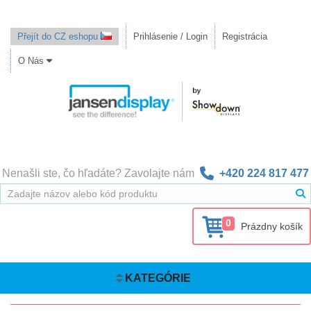
Přejít do CZ eshopu
Prihlásenie / Login
Registrácia
O Nás
Nenašli ste, čo hľadáte? Zavolajte nám
+420 224 817 477
0
Prázdny košík
KATEGÓRIE