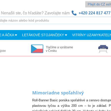
Přejít do CZ e
Nenašli ste, čo hľadáte? Zavolajte nám
+420 224 817 477
E A ÁČKA
LETÁKOVÉ STOJANČEKY
VITRÍNY UZAMYKATEĽ
Tlačíme a vyrábame
ajcov
v Česku
Mimoriadne spoľahlivý
Roll-Banner Basic ponúka spoľahlivé a cenovo dostupné
plastovou tyčou a výška 200 cm – to je základ. Pot