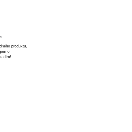
ta
odného produktu,
ujem o
oradím!