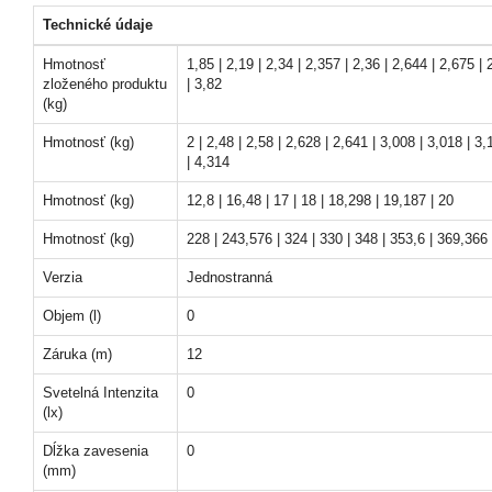
Technické údaje
Hmotnosť
1,85 | 2,19 | 2,34 | 2,357 | 2,36 | 2,644 | 2,675 | 
zloženého produktu
| 3,82
(kg)
Hmotnosť (kg)
2 | 2,48 | 2,58 | 2,628 | 2,641 | 3,008 | 3,018 | 3,
| 4,314
Hmotnosť (kg)
12,8 | 16,48 | 17 | 18 | 18,298 | 19,187 | 20
Hmotnosť (kg)
228 | 243,576 | 324 | 330 | 348 | 353,6 | 369,366
Verzia
Jednostranná
Objem (l)
0
Záruka (m)
12
Svetelná Intenzita
0
(lx)
Dĺžka zavesenia
0
(mm)