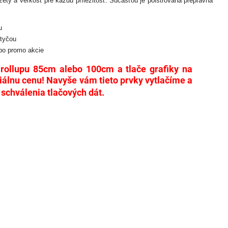
ety a veľkosť pre každú príležitosť. Súčasťou je polstrovaná prepravná
u
 tyčou
ebo promo akcie
rollupu 85cm alebo 100cm a tlače grafiky na
iálnu cenu!
N
avyše vám tieto prvky vytlačíme a
 schválenia tlačových dát.