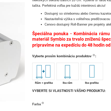
niekoľkých sekúnd ďalších 20 cm. Vyberte si farbu kaz
taška. Perfektná voľba pre každú interiérovú akciu!
Dostupný so striebornou alebo čiernou kazeto
Nastaviteľná výška s voliteľnou predlžovacou
Cenovo dostupný Roll-Banner pre projekty al
Špeciálna ponuka -
Kombinácia rámu 
materiál Symbio za trvalo zníženú špec
pripravíme na expedíciu do 48 hodín od
Vyberte prosím kombináciu produktov
:
Rám + grafika
Iba rám
Iba grafika
VYBERTE SI VLASTNOSTI VÁŠHO PRODUKTU:
Farba
Farba