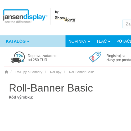
KATALÓG
NOVINKY
TLAČ
PÚTAČ
Doprava zadarmo
Registruj sa
od 250 EUR
zľavy pre pred
Roll upy a Bannery
Roll upy
Roll-Banner Basic
Roll-Banner Basic
Kód výrobku: