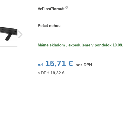
Veľkosť/formát
Veľkosť/formát
Počet
Počet nohou
nohou
Máme skladom , expedujeme v pondelok 10.08.
15,71 €
od
bez DPH
s DPH
19,32
€