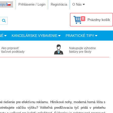
shopu
Prihlásenie / Login
Registrácia
O Nás
0
Prázdny košík
NÉ
KANCELÁRSKE VYBAVENIE
PRAKTICKÉ TIPY
Ako pripraviť
Nakupujte výhodne
tlačové podklady
faktúry pre školy
 riešenie pre efektívnu reklamu. Hliníkové nohy, moderná horná lišta s
rebujete väčšiu výšku? Voliteľná predlžovacia tyč pridá v priebehu