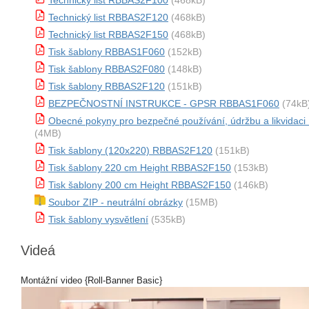
Technický list RBBAS2F100
(468kB)
Technický list RBBAS2F120
(468kB)
Technický list RBBAS2F150
(468kB)
Tisk šablony RBBAS1F060
(152kB)
Tisk šablony RBBAS2F080
(148kB)
Tisk šablony RBBAS2F120
(151kB)
BEZPEČNOSTNÍ INSTRUKCE - GPSR RBBAS1F060
(74kB
Obecné pokyny pro bezpečné používání, údržbu a likvida
(4MB)
Tisk šablony (120x220) RBBAS2F120
(151kB)
Tisk šablony 220 cm Height RBBAS2F150
(153kB)
Tisk šablony 200 cm Height RBBAS2F150
(146kB)
Soubor ZIP - neutrální obrázky
(15MB)
Tisk šablony vysvětlení
(535kB)
Videá
Montážní video {Roll-Banner Basic}