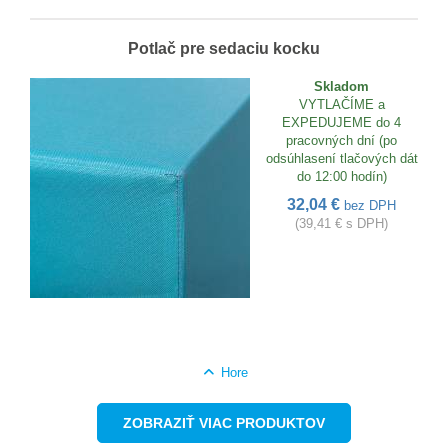
Potlač pre sedaciu kocku
Skladom
VYTLAČÍME a
EXPEDUJEME do 4
pracovných dní (po
odsúhlasení tlačových dát
do 12:00 hodín)
32,04 €
bez DPH
(39,41 € s DPH)
Hore
ZOBRAZIŤ VIAC PRODUKTOV