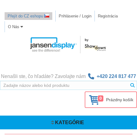
Přejít do CZ eshopu
Prihlásenie / Login
Registrácia
O Nás
Nenašli ste, čo hľadáte? Zavolajte nám
+420 224 817 477
0
Prázdny košík
KATEGÓRIE