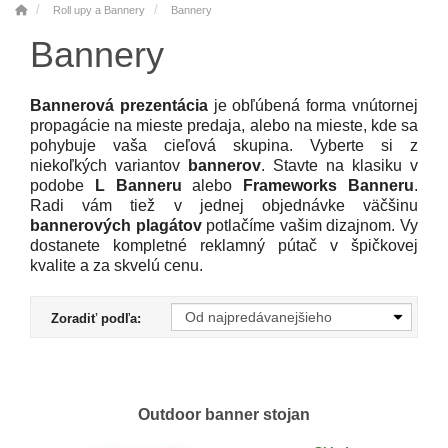
Roll upy a Bannery
Bannery
Bannery
Bannerová prezentácia
je obľúbená forma vnútornej
propagácie na mieste predaja, alebo na mieste, kde sa
pohybuje vaša cieľová skupina. Vyberte si z
niekoľkých variantov
bannerov
. Stavte na klasiku v
podobe
L Banneru
alebo
Frameworks Banneru
.
Radi vám tiež v jednej objednávke väčšinu
bannerových plagátov
potlačíme vašim dizajnom. Vy
dostanete kompletné reklamný pútač v špičkovej
kvalite a za skvelú cenu.
Zoradiť podľa:
Outdoor banner stojan