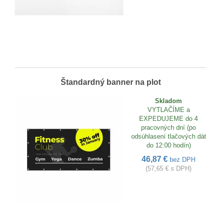
Štandardný banner na plot
Skladom
VYTLAČÍME a
EXPEDUJEME do 4
pracovných dní (po
odsúhlasení tlačových dát
do 12:00 hodín)
46,87 €
bez DPH
(57,65 € s DPH)