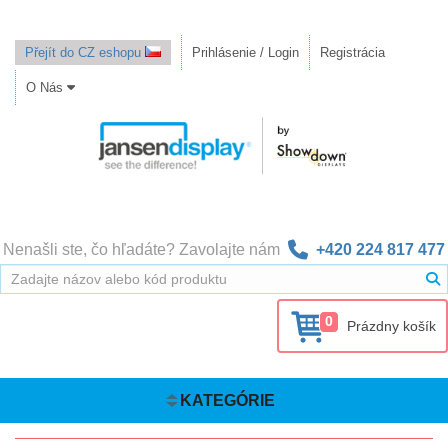
Přejít do CZ eshopu
Prihlásenie / Login
Registrácia
O Nás
Nenašli ste, čo hľadáte? Zavolajte nám
+420 224 817 477
0
Prázdny košík
KATEGÓRIE