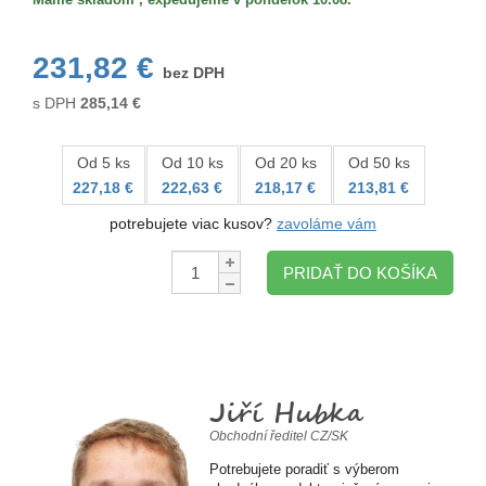
231,82 €
bez DPH
s DPH
285,14
€
Od 5 ks
Od 10 ks
Od 20 ks
Od 50 ks
227,18 €
222,63 €
218,17 €
213,81 €
potrebujete viac kusov?
zavoláme vám
Množstvo:
PRIDAŤ DO KOŠÍKA
Jiří Hubka
Obchodní ředitel CZ/SK
Potrebujete poradiť s výberom