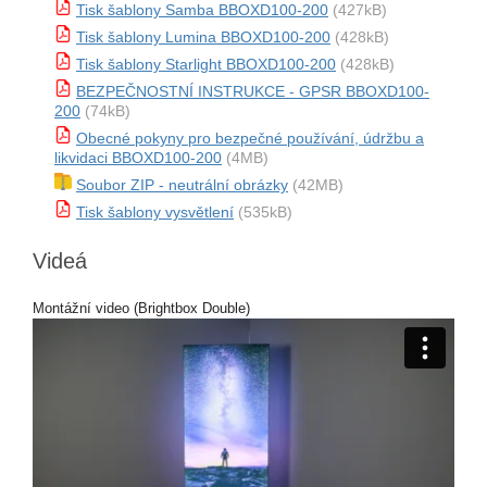
Tisk šablony Samba BBOXD100-200
(427kB)
Tisk šablony Lumina BBOXD100-200
(428kB)
Tisk šablony Starlight BBOXD100-200
(428kB)
BEZPEČNOSTNÍ INSTRUKCE - GPSR BBOXD100-
200
(74kB)
Obecné pokyny pro bezpečné používání, údržbu a
likvidaci BBOXD100-200
(4MB)
Soubor ZIP - neutrální obrázky
(42MB)
Tisk šablony vysvětlení
(535kB)
Videá
Montážní video (Brightbox Double)