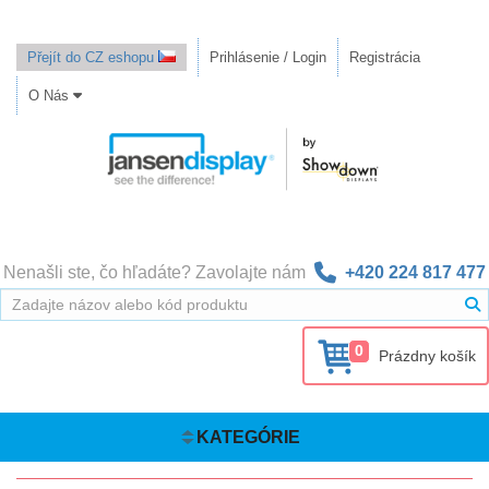
Přejít do CZ eshopu
Prihlásenie / Login
Registrácia
O Nás
Nenašli ste, čo hľadáte? Zavolajte nám
+420 224 817 477
0
Prázdny košík
KATEGÓRIE