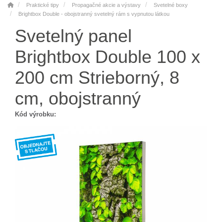
Praktické tipy
Propagačné akcie a výstavy
Svetelné boxy
Brightbox Double - obojstranný svetelný rám s vypnutou látkou
Svetelný panel
Brightbox Double 100 x
200 cm Strieborný, 8
cm, obojstranný
Kód výrobku: