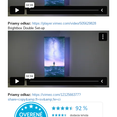
Priamy odkaz:
https://player.vimeo.com/video/505629828
Brightbox Double Set-up
Priamy odkaz:
https://vimeo.com/1212566377?
share=copy&amp;fl=sv&amp;fe=ci