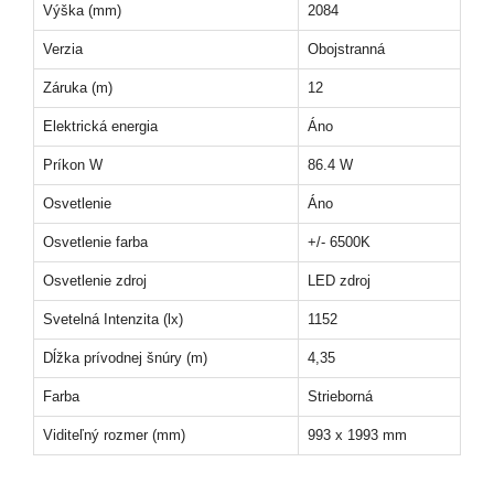
Výška (mm)
2084
Verzia
Obojstranná
Záruka (m)
12
Elektrická energia
Áno
Príkon W
86.4 W
Osvetlenie
Áno
Osvetlenie farba
+/- 6500K
Osvetlenie zdroj
LED zdroj
Svetelná Intenzita (lx)
1152
Dĺžka prívodnej šnúry (m)
4,35
Farba
Strieborná
Viditeľný rozmer (mm)
993 x 1993 mm