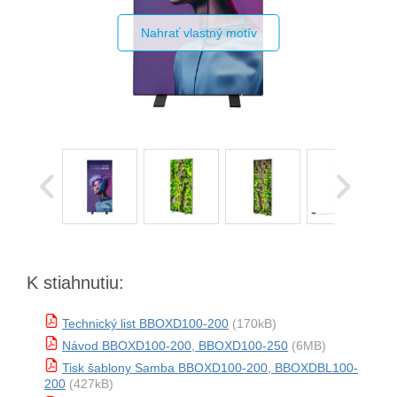
Nahrať vlastný motív
K stiahnutiu:
Technický list BBOXD100-200
(170kB)
Návod BBOXD100-200, BBOXD100-250
(6MB)
Tisk šablony Samba BBOXD100-200, BBOXDBL100-
200
(427kB)