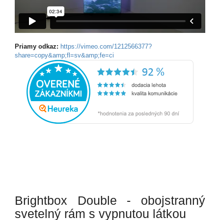
Priamy odkaz:
https://vimeo.com/1212566377?
share=copy&amp;fl=sv&amp;fe=ci
Brightbox Double - obojstranný
svetelný rám s vypnutou látkou