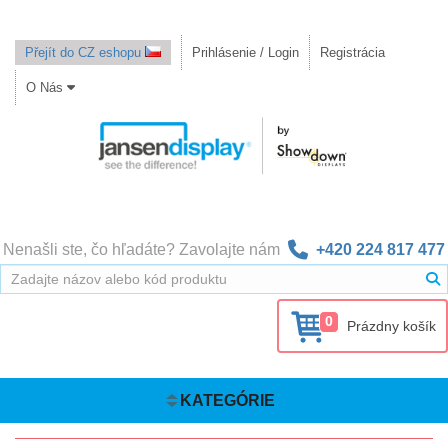
Přejít do CZ eshopu
Prihlásenie / Login
Registrácia
O Nás
Nenašli ste, čo hľadáte? Zavolajte nám
+420 224 817 477
0
Prázdny košík
KATEGÓRIE