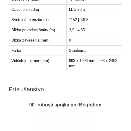
Osvetlenie zdroj
LED zdroj
Svetelná Intenzita (lx)
1152 | 1408
Dĺžka prívodnej šnúry (m)
3,9 | 4,35
Dĺžka zavesenia (mm)
0
Farba
Strieborná
Viditeľný rozmer (mm)
993 x 1993 mm | 993 x 2493
mm
Príslušenstvo
90° rohová spojka pre Brightbox