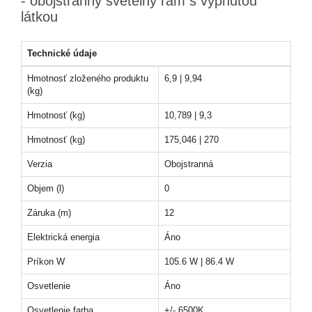
- obojstranný svetelný rám s vypnutou
látkou
Technické údaje
Hmotnosť zloženého produktu
6,9 | 9,94
(kg)
Hmotnosť (kg)
10,789 | 9,3
Hmotnosť (kg)
175,046 | 270
Verzia
Obojstranná
Objem (l)
0
Záruka (m)
12
Elektrická energia
Áno
Príkon W
105.6 W | 86.4 W
Osvetlenie
Áno
Osvetlenie farba
+/- 6500K