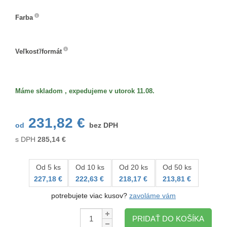
Farba
Farba
Veľkosť/formát
Veľkosť/formát
Máme skladom , expedujeme v utorok 11.08.
231,82 €
od
bez DPH
s DPH
285,14
€
Od 5 ks
Od 10 ks
Od 20 ks
Od 50 ks
227,18 €
222,63 €
218,17 €
213,81 €
potrebujete viac kusov?
zavoláme vám
Množstvo:
PRIDAŤ DO KOŠÍKA