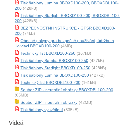
Tisk šablony Lumina BBOXD100-200, BBOXDBL100-
200
(428kB)
Tisk šablony Starlight BBOXD100-200, BBOXDBL100-
200
(428kB)
BEZPEČNOSTNÍ INSTRUKCE - GPSR BBOXD100-
200
(74kB)
Obecné pokyny pro bezpečné používání, údržbu a
likvidaci BBOXD100-200
(4MB)
Technický list BBOXD100-250
(167kB)
Tisk šablony Samba BBOXD100-250
(427kB)
Tisk šablony Starlight BBOXD100-250
(428kB)
Tisk šablony Lumina BBOXD100-250
(427kB)
Technický list BBOXDBL100-200
(161kB)
Soubor ZIP - neutrální obrázky BBOXDBL100-200
(65MB)
Soubor ZIP - neutrální obrázky
(42MB)
Tisk šablony vysvětlení
(535kB)
Videá