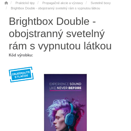
Praktické tipy
Propagačné akcie a výstavy
Svetelné boxy
Brightbox Double - obojstranný svetelný rám s vypnutou látkou
Brightbox Double -
obojstranný svetelný
rám s vypnutou látkou
Kód výrobku: