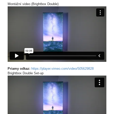
Montážní video (Brightbox Double)
Priamy odkaz:
https://player.vimeo.com/video/505629828
Brightbox Double Set-up