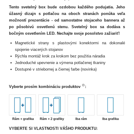
Tento svetelný box bude ozdobou každého podujatia. Jeho
úžasný dizajn s potlačou na oboch stranách ponúka veľa
možností prezentácie - od samostatne stojaceho bannera až
po pôsobivú osvetlenú stenu. Svetelný box sa dodáva s
bočným osvetlením LED. Nechajte svoje posolstvo zažiariť!
Magnetické strany s plastovými konektormi na dokonalé
spojenie viacerých stojanov
Rýchla montáž krok za krokom bez použitia náradia
Jednoduché upevnenie a výmena potlačenej tkaniny
Dostupné v striebornej a čiernej farbe (novinka)
Vyberte prosím kombináciu produktov
:
Rám + grafika
Rám + 2 grafiky
Iba rám
Iba grafika
VYBERTE SI VLASTNOSTI VÁŠHO PRODUKTU: