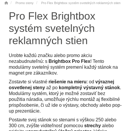
Promo steny
Pro Flex Brightbox systém svetelných reklamných stien
Pro Flex Brightbox
systém svetelných
reklamných stien
Urobte každú značku alebo promo akciu
nezabudnuteľnú: s
Brightbox Pro Flex
! Tento
modulárny svetelný systém premení každý stánok na
magnet pre zákazníkov.
Zostavte si vlastné
riešenie na mieru
: od
výraznej
osvetlenej steny
až po
kompletný výstavný stánok
.
Modulárny systém, ktorý je možné zostaviť bez
použitia náradia, umožňuje rýchlu montáž aj flexibilné
prispôsobenie, či už ide o výstavy, obchody alebo pop-
up prezentácie.
Postavte svoj stánok so stenami s výškou 250 alebo
300 cm, zvýšte viditeľnosť pomocou
strechy
alebo