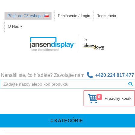
Přejít do CZ eshopu
Prihlásenie / Login
Registrácia
O Nás
Nenašli ste, čo hľadáte? Zavolajte nám
+420 224 817 477
0
Prázdny košík
KATEGÓRIE