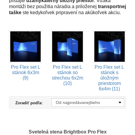
pridajte
uzamykateľný úložný priestor
. Vďaka
montáži bez použitia náradia a priloženej
transportnej
taške
ste kedykoľvek pripravení na akúkoľvek akciu.
Pro Flex set L
Pro Flex set L
Pro Flex set L
stánok 6x3m
stánok so
stánok s
(9)
strechou 6x2m
úložným
(10)
priestorom
6x4m (11)
Zoradiť podľa:
Svetelná stena Brightbox Pro Flex