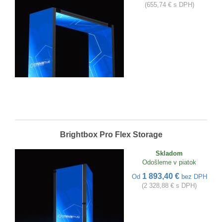
(655,74 € s DPH)
Brightbox Pro Flex Storage
Skladom
Odošleme v piatok
1 893,40 €
Od
bez DPH
(2 328,88 € s DPH)