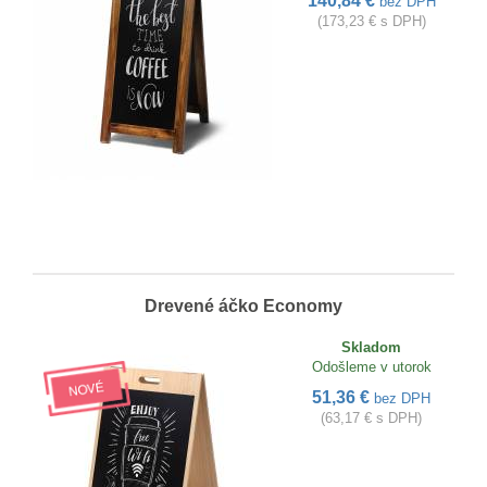
140,84 €
bez DPH
(173,23 € s DPH)
Drevené áčko Economy
Skladom
Odošleme v utorok
51,36 €
bez DPH
(63,17 € s DPH)