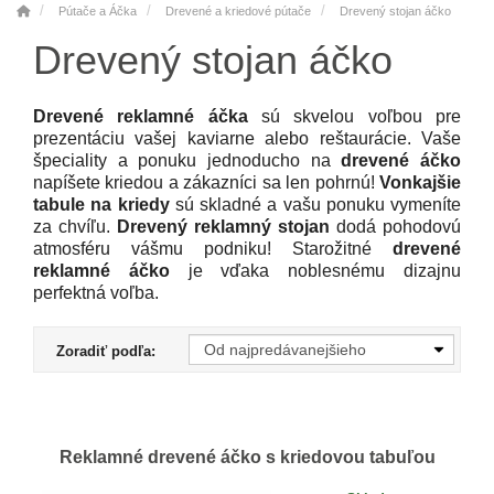
Pútače a Áčka
Drevené a kriedové pútače
Drevený stojan áčko
Drevený stojan áčko
Drevené reklamné áčka
sú skvelou voľbou pre
prezentáciu vašej kaviarne alebo reštaurácie. Vaše
špeciality a ponuku jednoducho na
drevené áčko
napíšete kriedou a zákazníci sa len pohrnú!
Vonkajšie
tabule na kriedy
sú skladné a vašu ponuku vymeníte
za chvíľu.
Drevený reklamný stojan
dodá pohodovú
atmosféru vášmu podniku! Starožitné
drevené
reklamné áčko
je vďaka noblesnému dizajnu
perfektná voľba.
Zoradiť podľa:
Reklamné drevené áčko s kriedovou tabuľou