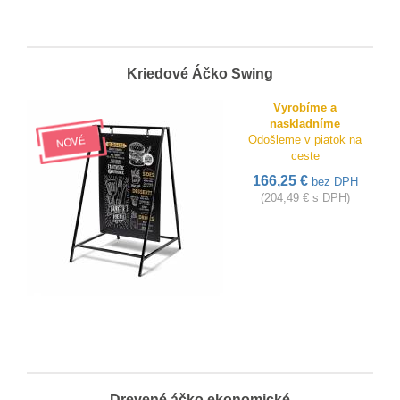
Kriedové Áčko Swing
Vyrobíme a
naskladníme
Odošleme v piatok na
ceste
166,25 €
bez DPH
(204,49 € s DPH)
Drevené áčko ekonomické