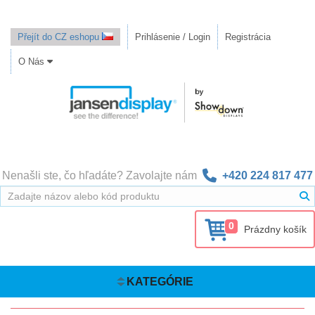
Přejít do CZ eshopu
Prihlásenie / Login
Registrácia
O Nás
Nenašli ste, čo hľadáte? Zavolajte nám
+420 224 817 477
0
Prázdny košík
KATEGÓRIE