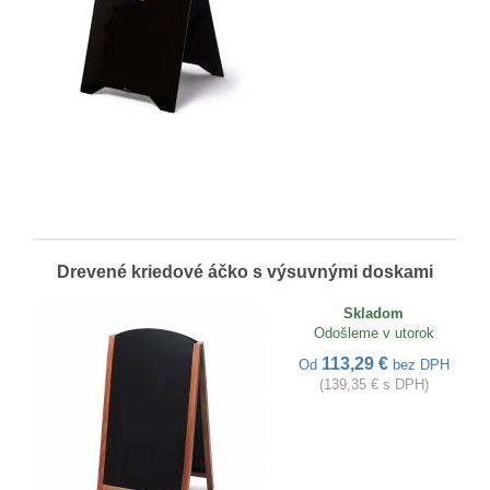
Drevené kriedové áčko s výsuvnými doskami
Skladom
Odošleme v utorok
113,29 €
Od
bez DPH
(139,35 € s DPH)