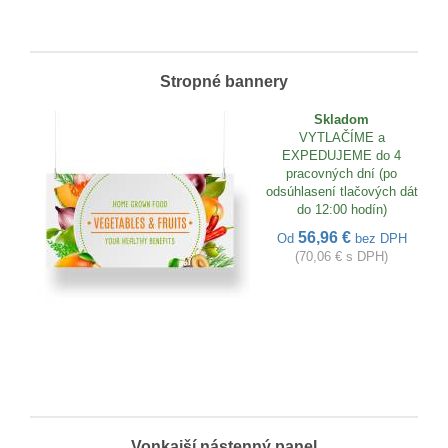
Stropné bannery
Skladom
VYTLAČÍME a
EXPEDUJEME do 4
pracovných dní (po
odsúhlasení tlačových dát
do 12:00 hodín)
56,96 €
Od
bez DPH
(70,06 € s DPH)
Vonkajší nástenný panel