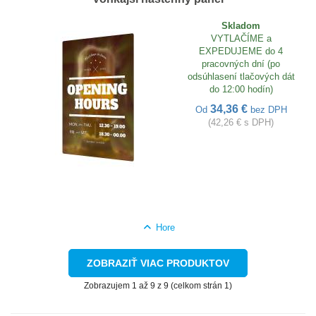
Skladom
VYTLAČÍME a
EXPEDUJEME do 4
pracovných dní (po
odsúhlasení tlačových dát
do 12:00 hodín)
34,36 €
Od
bez DPH
(42,26 € s DPH)
Hore
ZOBRAZIŤ VIAC PRODUKTOV
Zobrazujem 1 až 9 z 9 (celkom strán 1)