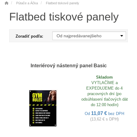
Pútače a Áčka
Flatbed tiskové panely
Flatbed tiskové panely
Zoradiť podľa:
Interiérový nástenný panel Basic
Skladom
VYTLAČÍME a
EXPEDUJEME do 4
pracovných dní (po
odsúhlasení tlačových dát
do 12:00 hodín)
11,07 €
Od
bez DPH
(13,62 € s DPH)