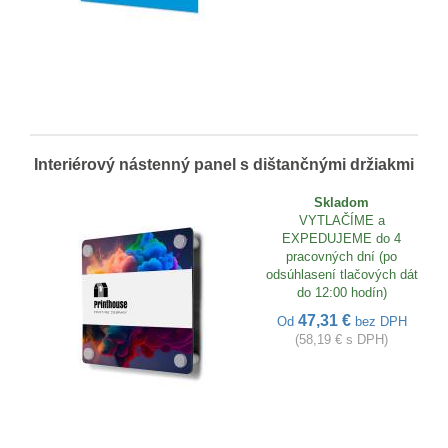
Interiérový nástenný panel s dištančnými držiakmi
Skladom
VYTLAČÍME a
EXPEDUJEME do 4
pracovných dní (po
odsúhlasení tlačových dát
do 12:00 hodín)
47,31 €
Od
bez DPH
(58,19 € s DPH)