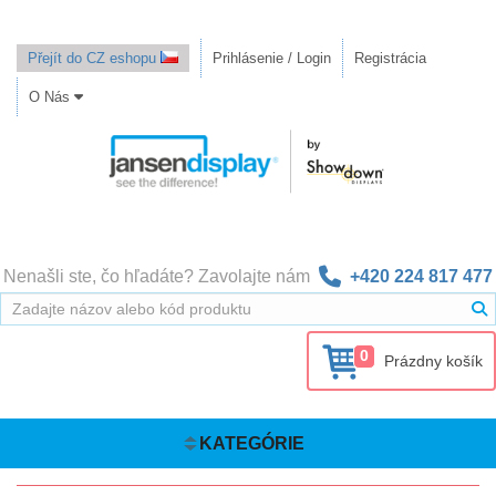
Přejít do CZ eshopu
Prihlásenie / Login
Registrácia
O Nás
Nenašli ste, čo hľadáte? Zavolajte nám
+420 224 817 477
0
Prázdny košík
KATEGÓRIE