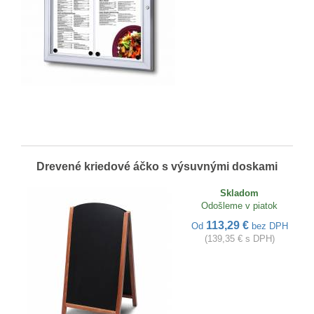
Drevené kriedové áčko s výsuvnými doskami
Skladom
Odošleme v piatok
113,29 €
Od
bez DPH
(139,35 € s DPH)