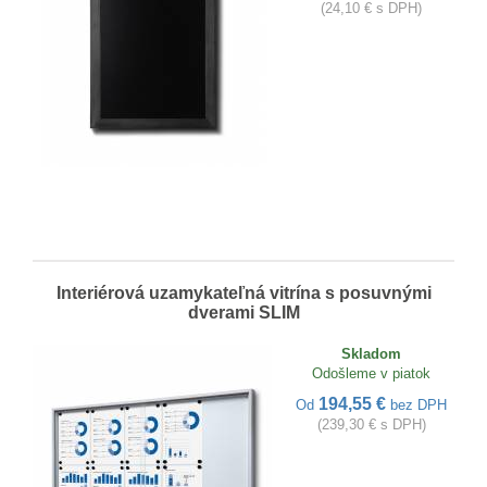
(24,10 € s DPH)
Interiérová uzamykateľná vitrína s posuvnými
dverami SLIM
Skladom
Odošleme v piatok
194,55 €
Od
bez DPH
(239,30 € s DPH)