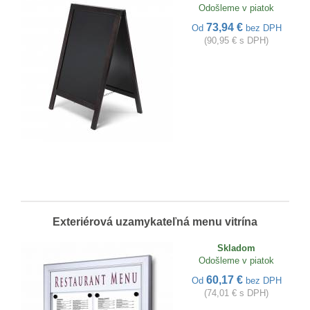
Odošleme v piatok
73,94 €
Od
bez DPH
(90,95 € s DPH)
Exteriérová uzamykateľná menu vitrína
Skladom
Odošleme v piatok
60,17 €
Od
bez DPH
(74,01 € s DPH)