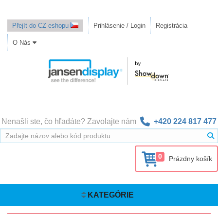
Přejít do CZ eshopu
Prihlásenie / Login
Registrácia
O Nás
Nenašli ste, čo hľadáte? Zavolajte nám
+420 224 817 477
0
Prázdny košík
KATEGÓRIE