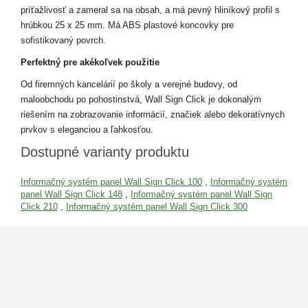
príťažlivosť a zameral sa na obsah, a má pevný hliníkový profil s
hrúbkou 25 x 25 mm. Má ABS plastové koncovky pre
sofistikovaný povrch.
Perfektný pre akékoľvek použitie
Od firemných kancelárií po školy a verejné budovy, od
maloobchodu po pohostinstvá, Wall Sign Click je dokonalým
riešením na zobrazovanie informácií, značiek alebo dekoratívnych
prvkov s eleganciou a ľahkosťou.
Dostupné varianty produktu
Informačný systém panel Wall Sign Click 100
,
Informačný systém
panel Wall Sign Click 148
,
Informačný systém panel Wall Sign
Click 210
,
Informačný systém panel Wall Sign Click 300