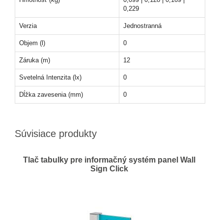
0,229
Verzia
Jednostranná
Objem (l)
0
Záruka (m)
12
Svetelná Intenzita (lx)
0
Dĺžka zavesenia (mm)
0
Súvisiace produkty
Tlač tabulky pre informačný systém panel Wall
Sign Click