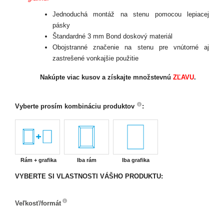
Jednoduchá montáž na stenu pomocou lepiacej
pásky
Štandardné 3 mm Bond doskový materiál
Obojstranné značenie na stenu pre vnútorné aj
zastrešené vonkajšie použitie
Nakúpte viac kusov
a získajte množstevnú
ZĽAVU
.
Vyberte prosím kombináciu produktov
:
Rám + grafika
Iba rám
Iba grafika
VYBERTE SI VLASTNOSTI VÁŠHO PRODUKTU:
Veľkosť/formát
Veľkosť/formát