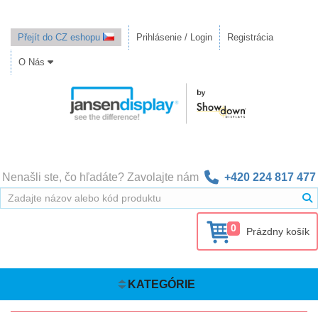
Přejít do CZ eshopu
Prihlásenie / Login
Registrácia
O Nás
Nenašli ste, čo hľadáte? Zavolajte nám
+420 224 817 477
0
Prázdny košík
KATEGÓRIE