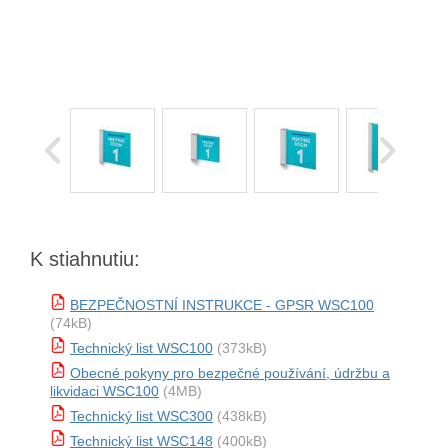
K stiahnutiu:
BEZPEČNOSTNÍ INSTRUKCE - GPSR WSC100
(74kB)
Technický list WSC100
(373kB)
Obecné pokyny pro bezpečné používání, údržbu a
likvidaci WSC100
(4MB)
Technický list WSC300
(438kB)
Technický list WSC148
(400kB)