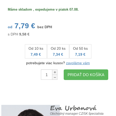
Máme skladom , expedujeme v piatok 07.08.
7,79 €
od
bez DPH
s DPH
9,58
€
Od 10 ks
Od 20 ks
Od 50 ks
7,49 €
7,34 €
7,19 €
potrebujete viac kusov?
zavoláme vám
Množstvo:
PRIDAŤ DO KOŠÍKA
Eva Urbanová
Obchodný manager CZ/SK špecialista