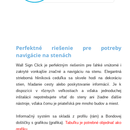
Perfektné riešenie pre potreby
navigácie na stenách
Wall Sign Click je perfektným riešením pre ľahké vnútorné i
zakryté vonkajšie značné a navigáciu na stenu. Elegantná
strieborná hliníková ceduľka sa skvele hodí na dekoráciu
stien, hľadanie cesty alebo poskytovanie informácií. Je k
dispozícii v rôznych veľkostiach a vďaka jednoduchej
inštalácii nepotrebujete vŕtať do steny ani žiadne ďalšie
nástroje, vďaka čomu je priateľská pre mnoho budov a miest.
Informačný systém sa skladá z profilu (rám) a Bondovej
doštičky s grafikou (grafika).
Tabuľku je potrebné objednať ako
grafiku.