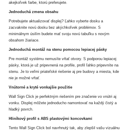
akejkoľvek farbe, ktorú preferujete.
Jednoduchá zmena obsahu
Potrebujete aktualizovať displej? Ľahko vyberte dosku a
zacvaknite novú dosku bez akýchkoľvek problémov. S
minimálnym úsilím budete mať svoju novú tabuľku s novým
obsahom žiariace.
Jednoduchá montáž na stenu pomocou lepiacej pásky
Pre montáž systému nemusíte vŕtať otvory. S podporou lepiacej
pásky, ktorá je už pripevnená na profile, profil ľahko pripevníte na
stenu. Je to veľmi priateľské riešenie aj pre budovy a miesta, kde
nie je možné vŕtať.
Vnútorné a kryté vonkajšie použitie
Wall Sign Click je perfektným riešením pre značenie vo vnútri aj
vonku. Displej môžete jednoducho namontovať na každý čistý a
hladký povrch.
Hliníkový profil s ABS plastovými koncovkami
Tento Wall Sign Click bol navrhnutý tak, aby zlepšil vašu vizuálnu