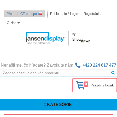
Přejít do CZ eshopu
Prihlásenie / Login
Registrácia
O Nás
Nenašli ste, čo hľadáte? Zavolajte nám
+420 224 817 477
0
Prázdny košík
KATEGÓRIE