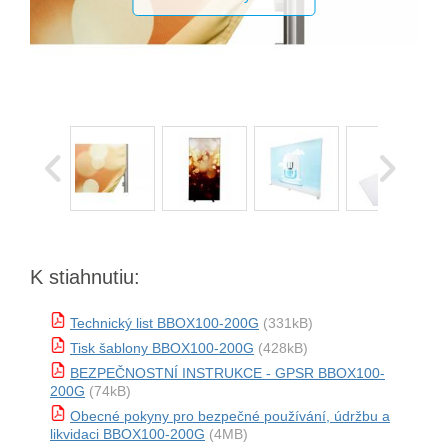
K stiahnutiu:
Technický list BBOX100-200G
(331kB)
Tisk šablony BBOX100-200G
(428kB)
BEZPEČNOSTNÍ INSTRUKCE - GPSR BBOX100-
200G
(74kB)
Obecné pokyny pro bezpečné používání, údržbu a
likvidaci BBOX100-200G
(4MB)