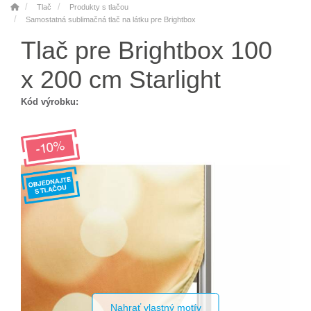
Tlač
Produkty s tlačou
Samostatná sublimačná tlač na látku pre Brightbox
Tlač pre Brightbox 100
x 200 cm Starlight
Kód výrobku:
Nahrať vlastný motív