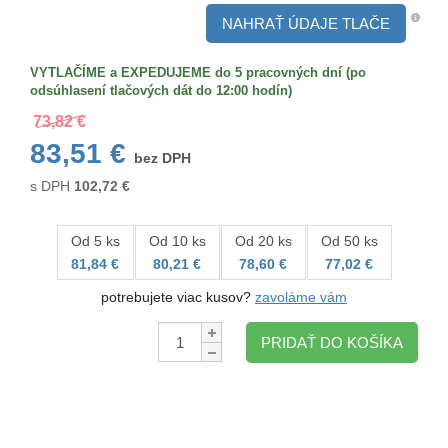
NAHRAŤ ÚDAJE TLAČE
VYTLAČÍME a EXPEDUJEME do 5 pracovných dní (po
odsúhlasení tlačových dát do 12:00 hodín)
73,82 €
83,51 €
bez DPH
s DPH
102,72
€
Od 5 ks
Od 10 ks
Od 20 ks
Od 50 ks
81,84 €
80,21 €
78,60 €
77,02 €
potrebujete viac kusov?
zavoláme vám
Množstvo:
PRIDAŤ DO KOŠÍKA