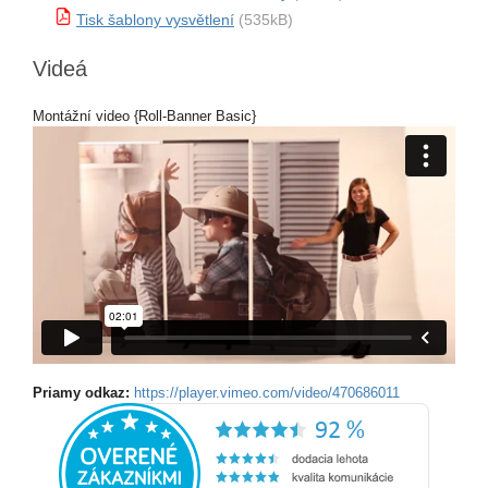
Tisk šablony vysvětlení
(535kB)
Videá
Montážní video {Roll-Banner Basic}
Priamy odkaz:
https://player.vimeo.com/video/470686011