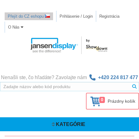
Přejít do CZ eshopu
Prihlásenie / Login
Registrácia
O Nás
Nenašli ste, čo hľadáte? Zavolajte nám
+420 224 817 477
0
Prázdny košík
KATEGÓRIE