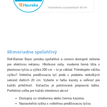
Mimoriadne spoľahlivý
Roll-Banner Basic ponúka spoľahlivé a cenovo dostupné riešenie
pre efektívnu reklamu. Hliníkové nohy, moderná horná lišta s
plastovou tyčou a výška 200 cm – to je základ. Potrebujete väčšiu
výšku? Voliteľná predlžovacia tyč pridá v priebehu niekoľkých
sekúnd ďalších 20 cm. Vyberte si farbu kazety a veľkosť pre
každú príležitosť. Súčasťou je polstrovaná prepravná taška.
Perfektná voľba pre každú interiérovú akciu!
Dostupný so striebornou alebo čiernou kazetou
Nastaviteľná výška s voliteľnou predlžovacou tyčou