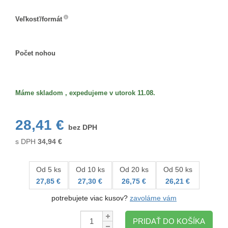
Farba
Veľkosť/formát
Veľkosť/formát
Počet nohou
Počet
nohou
Máme skladom , expedujeme v utorok 11.08.
28,41 €
bez DPH
s DPH
34,94
€
Od 5 ks
Od 10 ks
Od 20 ks
Od 50 ks
27,85 €
27,30 €
26,75 €
26,21 €
potrebujete viac kusov?
zavoláme vám
Množstvo:
PRIDAŤ DO KOŠÍKA