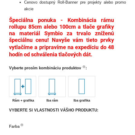
Cenovo dostupný Roll-Banner pre projekty alebo promo
akcie
Špeciálna ponuka -
Kombinácia rámu
rollupu 85cm alebo 100cm a tlače grafiky
na materiál Symbio za trvalo zníženú
špeciálnu cenu!
N
avyše vám tieto prvky
vytlačíme a pripravíme na expedíciu do 48
hodín od schválenia tlačových dát.
Vyberte prosím kombináciu produktov
:
Rám + grafika
Iba rám
Iba grafika
VYBERTE SI VLASTNOSTI VÁŠHO PRODUKTU:
Farba