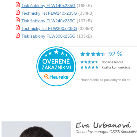
Tisk šablony FLW140x235G
(165kB)
Technický list FLW240x235G
(334kB)
Tisk šablony FLW240x235G
(167kB)
Technický list FLW300x235G
(334kB)
Tisk šablony FLW300x235G
(133kB)
Eva Urbanová
Obchodný manager CZ/SK špecialis