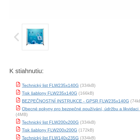
K stiahnutiu:
Technický list FLW235x140G
(334kB)
Tisk šablony FLW235x140G
(166kB)
BEZPEČNOSTNÍ INSTRUKCE - GPSR FLW235x140G
(74k
Obecné pokyny pro bezpečné používání, údržbu a likvida
(4MB)
Technický list FLW200x200G
(334kB)
Tisk šablony FLW200x200G
(172kB)
Technický list FLW140x235G
(334kB)