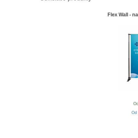
Flex Wall - n
Od
Od