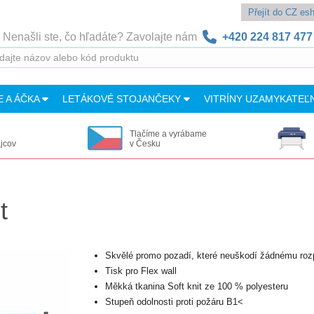
Přejít do CZ e
Nenašli ste, čo hľadáte? Zavolajte nám
+420 224 817 477
E A ÁČKA
LETÁKOVÉ STOJANČEKY
VITRÍNY UZAMYKATEĽ
Tlačíme a vyrábame
ajcov
v Česku
t
Skvělé promo pozadí, které neuškodí žádnému roz
Tisk pro Flex wall
Měkká tkanina Soft knit ze 100 % polyesteru
Stupeň odolnosti proti požáru B1<