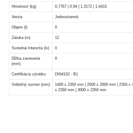
Hmotnosť (kg)
0,7767 | 0,94 | 1,3172 | 1,6415
Verzia
Jednostranná
Objem (l)
0
Záruka (m)
12
Svetelná Intenzita (lx)
0
Dĺžka zavesenia
0
(mm)
Certifikácia výrobku
DIN4102 - B1
Viditeľný rozmer (mm)
1400 x 2350 mm | 2000 x 2000 mm | 2350 x 
x 2350 mm | 3000 x 2350 mm