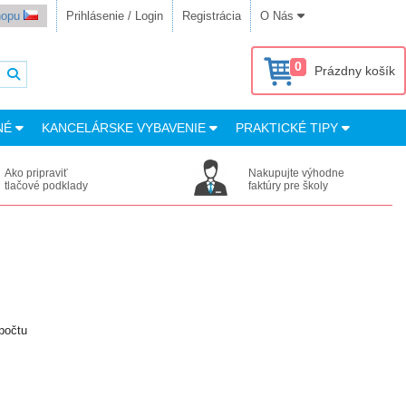
shopu
Prihlásenie / Login
Registrácia
O Nás
0
Prázdny košík
NÉ
KANCELÁRSKE VYBAVENIE
PRAKTICKÉ TIPY
Ako pripraviť
Nakupujte výhodne
tlačové podklady
faktúry pre školy
počtu