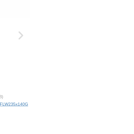
B)
ci FLW235x140G