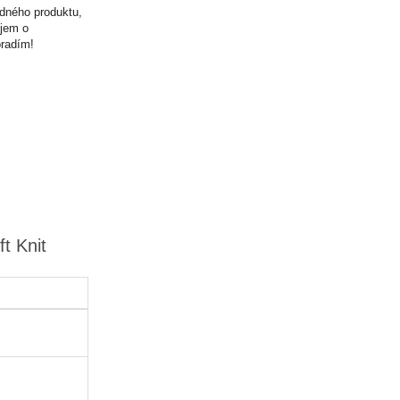
odného produktu,
ujem o
oradím!
t Knit