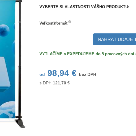
VYBERTE SI VLASTNOSTI VÁŠHO PRODUKTU:
Veľkosť/formát
Veľkosť/formát
NAHRAŤ ÚDAJE 
VYTLAČÍME a EXPEDUJEME do 5 pracovných dní (po
98,94 €
od
bez DPH
s DPH
121,70
€