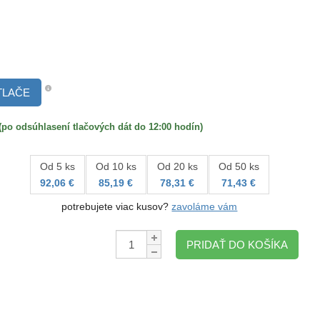
TLAČE
 odsúhlasení tlačových dát do 12:00 hodín)
Od 5 ks
Od 10 ks
Od 20 ks
Od 50 ks
92,06 €
85,19 €
78,31 €
71,43 €
potrebujete viac kusov?
zavoláme vám
Množstvo:
PRIDAŤ DO KOŠÍKA