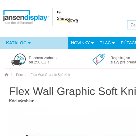
KATALÓG
NOVINKY
TLAČ
PÚTAČ
Doprava zadarmo
Registruj sa
od 250 EUR
zľavy pre pred
Print
Flex Wall Graphic Soft Knit
Flex Wall Graphic Soft Kni
Kód výrobku: