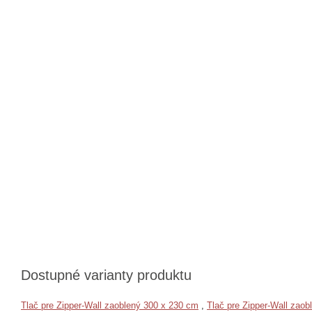
Dostupné varianty produktu
Tlač pre Zipper-Wall zaoblený 300 x 230 cm
,
Tlač pre Zipper-Wall zaob