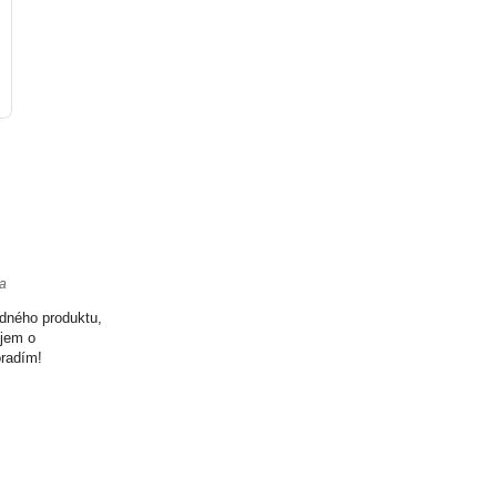
ta
odného produktu,
ujem o
oradím!