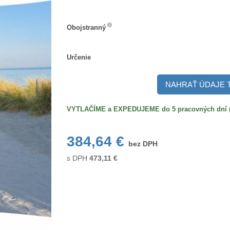
Obojstranný
Obojstranný
Určenie
Určenie
NAHRAŤ ÚDAJE 
VYTLAČÍME a EXPEDUJEME do 5 pracovných dní (po
384,64 €
bez DPH
s DPH
473,11
€