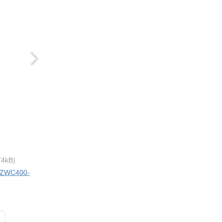
74kB)
i ZWC400-