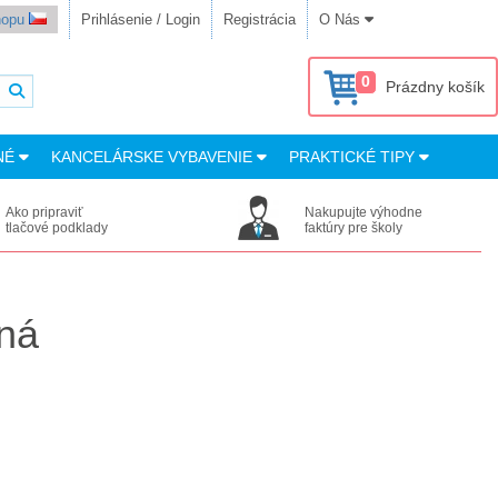
shopu
Prihlásenie / Login
Registrácia
O Nás
0
Prázdny košík
NÉ
KANCELÁRSKE VYBAVENIE
PRAKTICKÉ TIPY
Ako pripraviť
Nakupujte výhodne
tlačové podklady
faktúry pre školy
nná