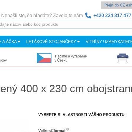
Přejít do CZ e
Nenašli ste, čo hľadáte? Zavolajte nám
+420 224 817 477
E A ÁČKA
LETÁKOVÉ STOJANČEKY
VITRÍNY UZAMYKATEĽ
Tlačíme a vyrábame
ajcov
v Česku
lený 400 x 230 cm obojstra
VYBERTE SI VLASTNOSTI VÁŠHO PRODUKTU:
Veľkosť/formát
Veľkosť/formát