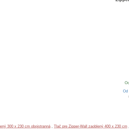
Od
Od
lený 300 x 230 cm obojstranná
,
Tlač pre Zipper-Wall zaoblený 400 x 230 cm