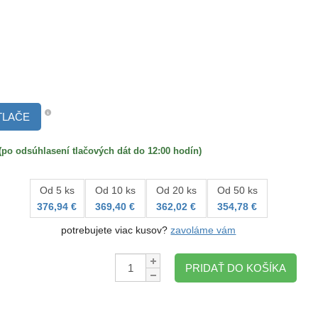
TLAČE
 odsúhlasení tlačových dát do 12:00 hodín)
Od 5 ks
Od 10 ks
Od 20 ks
Od 50 ks
376,94 €
369,40 €
362,02 €
354,78 €
potrebujete viac kusov?
zavoláme vám
Množstvo:
PRIDAŤ DO KOŠÍKA