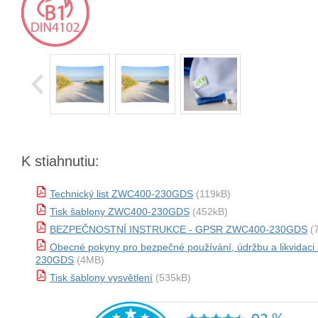
K stiahnutiu:
Technický list ZWC400-230GDS
(119kB)
Tisk šablony ZWC400-230GDS
(452kB)
BEZPEČNOSTNÍ INSTRUKCE - GPSR ZWC400-230GDS
(
Obecné pokyny pro bezpečné používání, údržbu a likvidac
230GDS
(4MB)
Tisk šablony vysvětlení
(535kB)