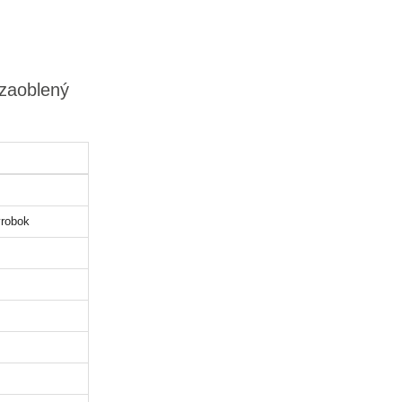
 zaoblený
robok