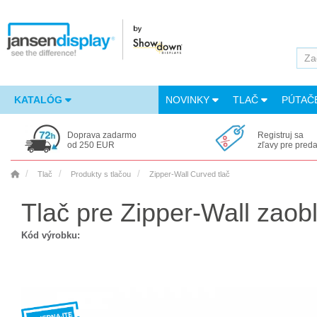
KATALÓG
NOVINKY
TLAČ
PÚTAČ
Doprava zadarmo
Registruj sa
od 250 EUR
zľavy pre pred
Tlač
Produkty s tlačou
Zipper-Wall Curved tlač
Tlač pre Zipper-Wall zaob
Kód výrobku: