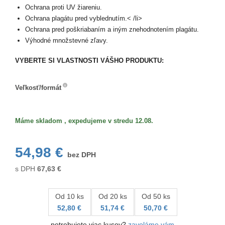
Ochrana proti UV žiareniu.
Ochrana plagátu pred vyblednutím.< /li>
Ochrana pred poškriabaním a iným znehodnotením plagátu.
Výhodné množstevné zľavy.
VYBERTE SI VLASTNOSTI VÁŠHO PRODUKTU:
Veľkosť/formát
Veľkosť/formát
Máme skladom , expedujeme v stredu 12.08.
54,98 €
bez DPH
s DPH
67,63
€
Od 10 ks
Od 20 ks
Od 50 ks
52,80 €
51,74 €
50,70 €
potrebujete viac kusov?
zavoláme vám