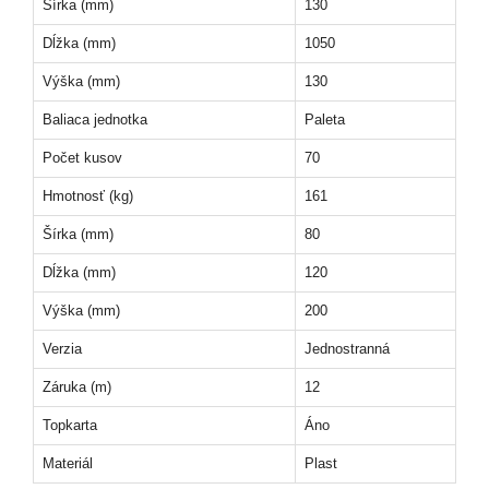
Šírka (mm)
130
Dĺžka (mm)
1050
Výška (mm)
130
Baliaca jednotka
Paleta
Počet kusov
70
Hmotnosť (kg)
161
Šírka (mm)
80
Dĺžka (mm)
120
Výška (mm)
200
Verzia
Jednostranná
Záruka (m)
12
Topkarta
Áno
Materiál
Plast