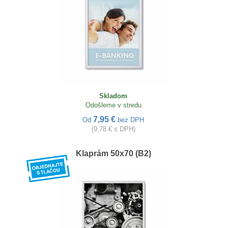
Skladom
Odošleme v stredu
7,95 €
Od
bez DPH
(9,78 € s DPH)
Klaprám 50x70 (B2)