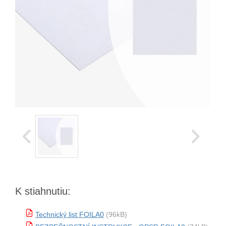
K stiahnutiu:
Technický list FOILA0
(96kB)