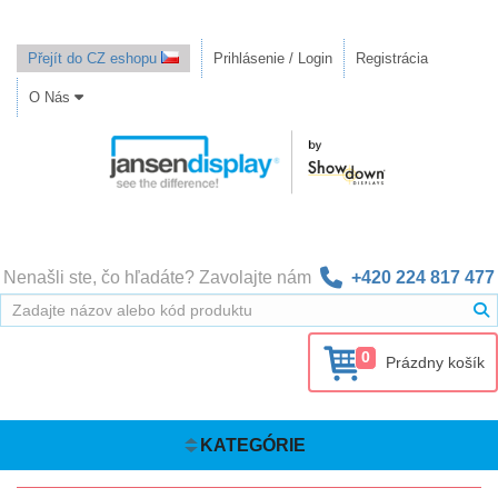
Přejít do CZ eshopu
Prihlásenie / Login
Registrácia
O Nás
Nenašli ste, čo hľadáte? Zavolajte nám
+420 224 817 477
0
Prázdny košík
KATEGÓRIE