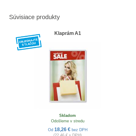
Súvisiace produkty
Klaprám A1
Skladom
Odošleme v stredu
18,26 €
Od
bez DPH
(22,46 € s DPH)