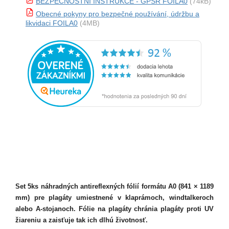
BEZPEČNOSTNÍ INSTRUKCE - GPSR FOILA0
(74kB)
Obecné pokyny pro bezpečné používání, údržbu a
likvidaci FOILA0
(4MB)
Set 5ks náhradných antireflexných fólií formátu A0 (841 × 1189
mm) pre plagáty umiestnené v klaprámoch, windtalkeroch
alebo A-stojanoch. Fólie na plagáty chránia plagáty proti UV
žiareniu a zaisťuje tak ich dlhú životnosť.