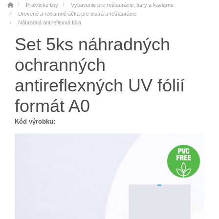
Praktické tipy
Vybavenie pre reštaurácie, bary a kaviarne
Drevené a reklamné áčka pre bistrá a reštaurácie
Náhradná antireflexná fólia
Set 5ks náhradných
ochranných
antireflexných UV fólií
formát A0
Kód výrobku: