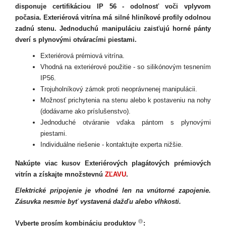
disponuje certifikáciou IP 56 - odolnosť voči vplyvom
počasia. Exteriérová vitrína má silné hliníkové profily odolnou
zadnú stenu. Jednoduchú manipuláciu zaisťujú horné pánty
dverí s plynovými otváracími piestami.
Exteriérová prémiová vitrína.
Vhodná na exteriérové použitie - so silikónovým tesnením
IP56.
Trojuholníkový zámok proti neoprávnenej manipulácii.
Možnosť prichytenia na stenu alebo k postaveniu na nohy
(dodávame ako príslušenstvo).
Jednoduché otváranie vďaka pántom s plynovými
piestami.
Individuálne riešenie - kontaktujte experta nižšie.
Nakúpte viac kusov Exteriérových plagátových prémiových
vitrín a získajte množstevnú
ZĽAVU
.
Elektrické pripojenie je vhodné len na vnútorné zapojenie.
Zásuvka nesmie byť vystavená dažďu alebo vlhkosti.
Vyberte prosím kombináciu produktov
: