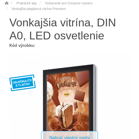
Praktické tipy
Vybavenie pre čerpacie stanice
Vonkajšia plagátová vitrína Premium
Vonkajšia vitrína, DIN
A0, LED osvetlenie
Kód výrobku:
Nahrať vlastný motív