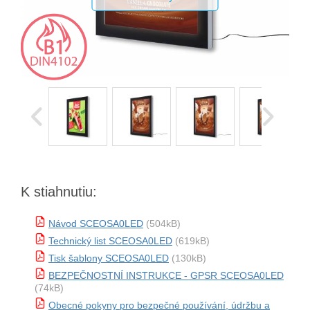
K stiahnutiu:
Návod SCEOSA0LED
(504kB)
Technický list SCEOSA0LED
(619kB)
Tisk šablony SCEOSA0LED
(130kB)
BEZPEČNOSTNÍ INSTRUKCE - GPSR SCEOSA0LED
(74kB)
Obecné pokyny pro bezpečné používání, údržbu a