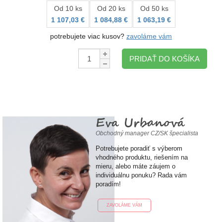
Od 10 ks
Od 20 ks
Od 50 ks
1 107,03 €
1 084,88 €
1 063,19 €
potrebujete viac kusov?
zavoláme vám
Množstvo:
PRIDAŤ DO KOŠÍKA
Eva Urbanová
Obchodný manager CZ/SK špecialista
Potrebujete poradiť s výberom
vhodného produktu, riešením na
mieru, alebo máte záujem o
individuálnu ponuku? Rada vám
poradím!
ZAVOLÁME VÁM