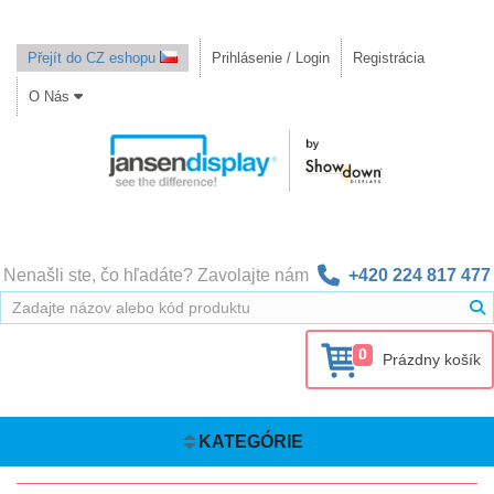
Přejít do CZ eshopu
Prihlásenie / Login
Registrácia
O Nás
Nenašli ste, čo hľadáte? Zavolajte nám
+420 224 817 477
0
Prázdny košík
KATEGÓRIE