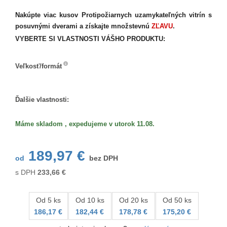
Nakúpte viac kusov Protipožiarnych uzamykateľných vitrín s
posuvnými dverami a získajte množstevnú
ZĽAVU
.
VYBERTE SI VLASTNOSTI VÁŠHO PRODUKTU:
Veľkosť/formát
Veľkosť/formát
Ďalšie vlastnosti:
Máme skladom , expedujeme v utorok 11.08.
189,97 €
od
bez DPH
s DPH
233,66
€
Od 5 ks
Od 10 ks
Od 20 ks
Od 50 ks
186,17 €
182,44 €
178,78 €
175,20 €