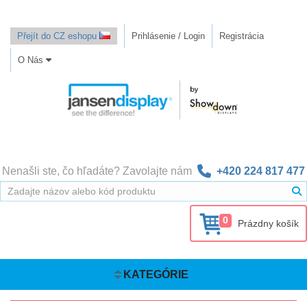
Přejít do CZ eshopu
Prihlásenie / Login
Registrácia
O Nás
Nenašli ste, čo hľadáte? Zavolajte nám
+420 224 817 477
0
Prázdny košík
KATEGÓRIE