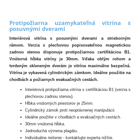
Protipožiarna uzamykateľná vitrína s
posuvnými dverami
Interiérová vitrína s posuvnými dverami a strieborným
rámom. Verzia s plechovou popisovateľnou magnetickou
zadnou stenou disponuje protipožiarnou certifikáciou B1.
Vnútorná hĺbka vitríny je 30mm. Vďaka oblým rohom a
tvrdeným skleneným dverám je vitrína maximálne bezpečná.
Vitrína je vybavená cylindrickým zámkom. Ideálne použitie na
chodbách a požiarnych evakuačných cestách.
Interiérová protipožiarna vitrína s certifikáciou B1 (verzia s
plechovou zadnou stenou).
Hĺbka vnútorných priestorov je 25mm.
Cylindrický zámok proti neoprávnenej manipulácii.
Ideálne použitie v chodbách a evakuačných cestách.
30mm vnútorná hĺbka.
Jednoduchá výmena plagátu.
Individuálne riešenie - kontaktujte experta nižšie.