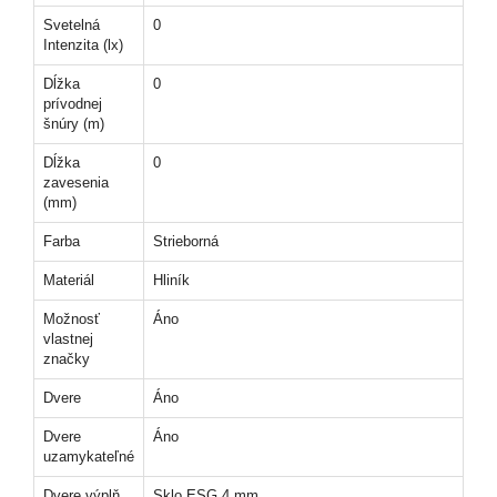
Svetelná
0
Intenzita (lx)
Dĺžka
0
prívodnej
šnúry (m)
Dĺžka
0
zavesenia
(mm)
Farba
Strieborná
Materiál
Hliník
Možnosť
Áno
vlastnej
značky
Dvere
Áno
Dvere
Áno
uzamykateľné
Dvere výplň
Sklo ESG 4 mm