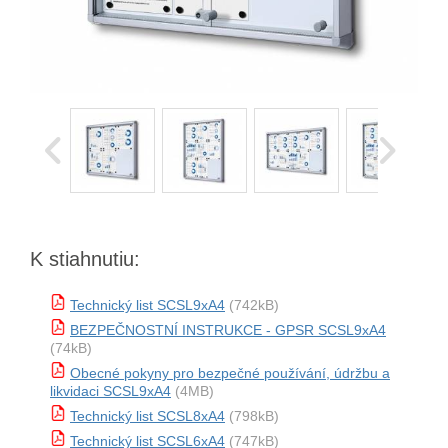
K stiahnutiu:
Technický list SCSL9xA4
(742kB)
BEZPEČNOSTNÍ INSTRUKCE - GPSR SCSL9xA4
(74kB)
Obecné pokyny pro bezpečné používání, údržbu a
likvidaci SCSL9xA4
(4MB)
Technický list SCSL8xA4
(798kB)
Technický list SCSL6xA4
(747kB)