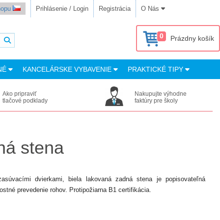
shopu
Prihlásenie / Login
Registrácia
O Nás
0
Prázdny košík
NÉ
KANCELÁRSKE VYBAVENIE
PRAKTICKÉ TIPY
Ako pripraviť
Nakupujte výhodne
tlačové podklady
faktúry pre školy
ná stena
zasúvacími dvierkami, biela lakovaná zadná stena je popisovateľná
tné prevedenie rohov. Protipožiarna B1 certifikácia.