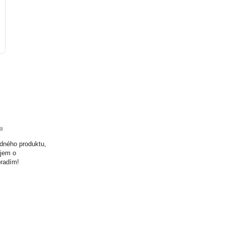
ta
odného produktu,
ujem o
oradím!