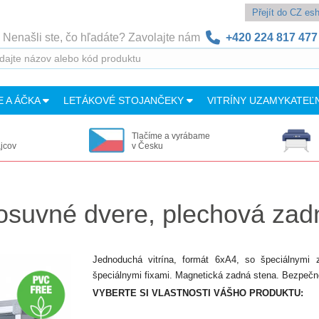
Přejít do CZ e
Nenašli ste, čo hľadáte? Zavolajte nám
+420 224 817 477
E A ÁČKA
LETÁKOVÉ STOJANČEKY
VITRÍNY UZAMYKATEĽ
Tlačíme a vyrábame
ajcov
v Česku
 posuvné dvere, plechová zad
Jednoduchá vitrína, formát 6xA4, so špeciálnymi 
špeciálnymi fixami. Magnetická zadná stena. Bezpečnos
VYBERTE SI VLASTNOSTI VÁŠHO PRODUKTU: