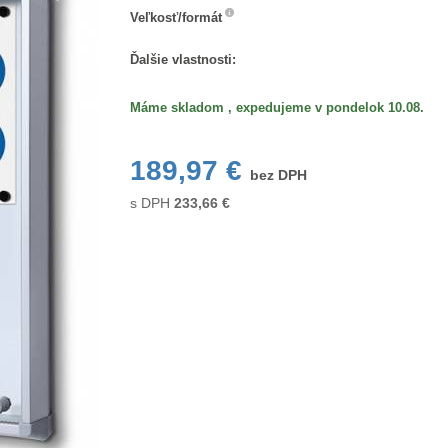
Veľkosť/formát
Veľkosť/formát
Ďalšie vlastnosti:
Máme skladom , expedujeme v pondelok 10.08.
189,97 €
bez DPH
s DPH
233,66
€