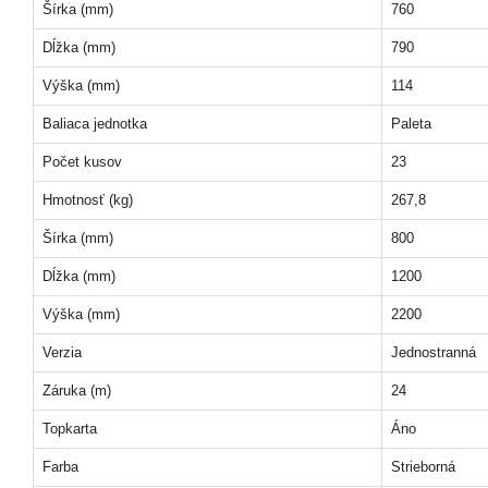
Šírka (mm)
760
Dĺžka (mm)
790
Výška (mm)
114
Baliaca jednotka
Paleta
Počet kusov
23
Hmotnosť (kg)
267,8
Šírka (mm)
800
Dĺžka (mm)
1200
Výška (mm)
2200
Verzia
Jednostranná
Záruka (m)
24
Topkarta
Áno
Farba
Strieborná