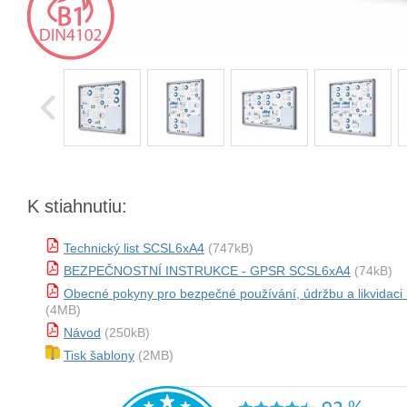
K stiahnutiu:
Technický list SCSL6xA4
(747kB)
BEZPEČNOSTNÍ INSTRUKCE - GPSR SCSL6xA4
(74kB)
Obecné pokyny pro bezpečné používání, údržbu a likvidac
(4MB)
Návod
(250kB)
Tisk šablony
(2MB)