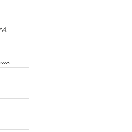
xA4,
robok