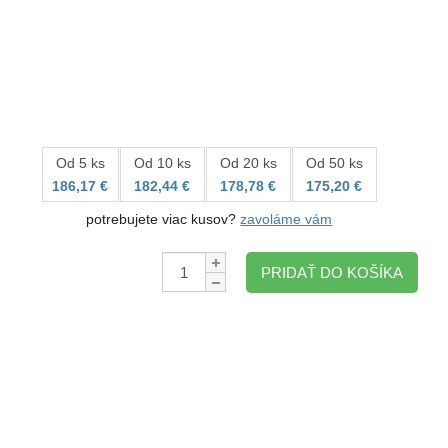
Od 5 ks
Od 10 ks
Od 20 ks
Od 50 ks
186,17 €
182,44 €
178,78 €
175,20 €
potrebujete viac kusov?
zavoláme vám
Množstvo:
PRIDAŤ DO KOŠÍKA