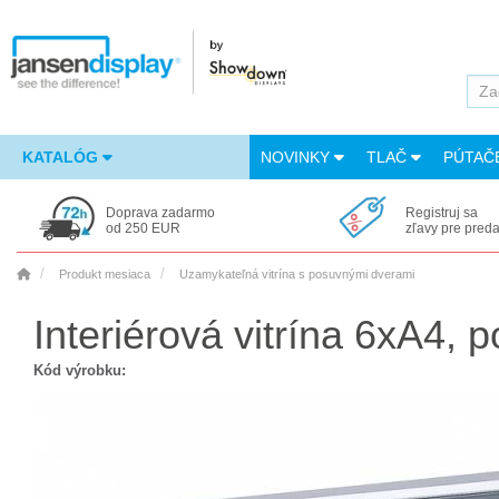
KATALÓG
NOVINKY
TLAČ
PÚTAČ
Doprava zadarmo
Registruj sa
od 250 EUR
zľavy pre pred
Produkt mesiaca
Uzamykateľná vitrína s posuvnými dverami
Interiérová vitrína 6xA4,
Kód výrobku: