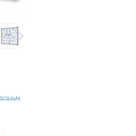
i SCSL6xA4