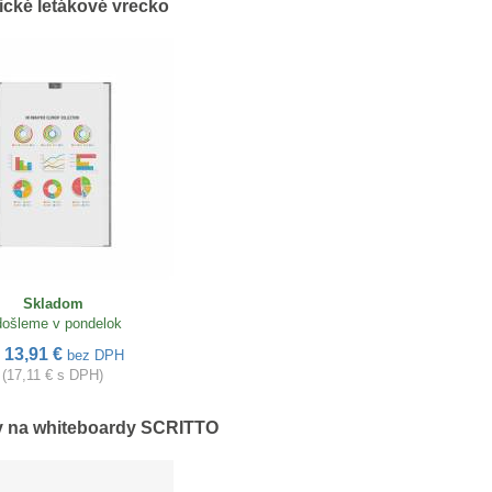
cké letákové vrecko
Skladom
ošleme v pondelok
13,91 €
d
bez DPH
(17,11 € s DPH)
v na whiteboardy SCRITTO