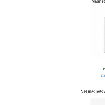
Magneti
Od
O
Set magneto