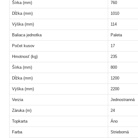
Šírka (mm)
760
Dĺžka (mm)
1010
Výška (mm)
114
Baliaca jednotka
Paleta
Počet kusov
17
Hmotnosť (kg)
235
Šírka (mm)
800
Dĺžka (mm)
1200
Výška (mm)
2200
Verzia
Jednostranná
Záruka (m)
24
Topkarta
Áno
Farba
Strieborná