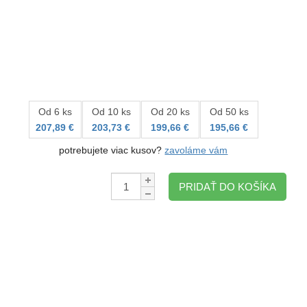
Od 6 ks
Od 10 ks
Od 20 ks
Od 50 ks
207,89 €
203,73 €
199,66 €
195,66 €
potrebujete viac kusov?
zavoláme vám
Množstvo:
PRIDAŤ DO KOŠÍKA