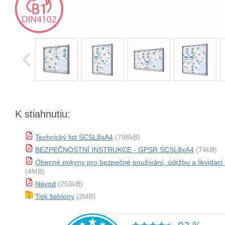
K stiahnutiu:
Technický list SCSL8xA4
(798kB)
BEZPEČNOSTNÍ INSTRUKCE - GPSR SCSL8xA4
(74kB)
Obecné pokyny pro bezpečné používání, údržbu a likvidac
(4MB)
Návod
(250kB)
Tisk šablony
(2MB)