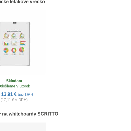
cké letákové vrecko
Skladom
došleme v utorok
13,91 €
d
bez DPH
(17,11 € s DPH)
v na whiteboardy SCRITTO