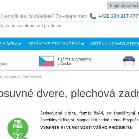
Přejít do CZ e
Nenašli ste, čo hľadáte? Zavolajte nám
+420 224 817 477
E A ÁČKA
LETÁKOVÉ STOJANČEKY
VITRÍNY UZAMYKATEĽ
Tlačíme a vyrábame
ajcov
v Česku
trína s posuvnými dverami
 posuvné dvere, plechová zad
Jednoduchá vitrína, formát 8xA4, so špeciálnymi 
špeciálnymi fixami. Magnetická zadná stena. Bezpečnos
VYBERTE SI VLASTNOSTI VÁŠHO PRODUKTU: