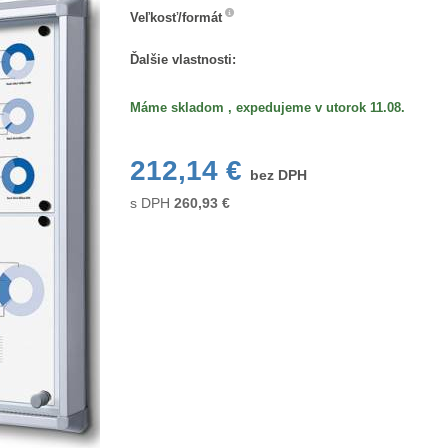
Veľkosť/formát
Veľkosť/formát
Ďalšie vlastnosti:
Máme skladom , expedujeme v utorok 11.08.
212,14 €
bez DPH
s DPH
260,93
€