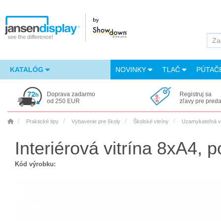
KATALÓG
NOVINKY
TLAČ
PÚTAČ
Doprava zadarmo
Registruj sa
od 250 EUR
zľavy pre pred
Praktické tipy
Vybavenie pre školy
Školské vitríny
Uzamykateľná vi
Interiérová vitrína 8xA4,
Kód výrobku: