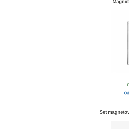
Magneti
O
O
Set magneto