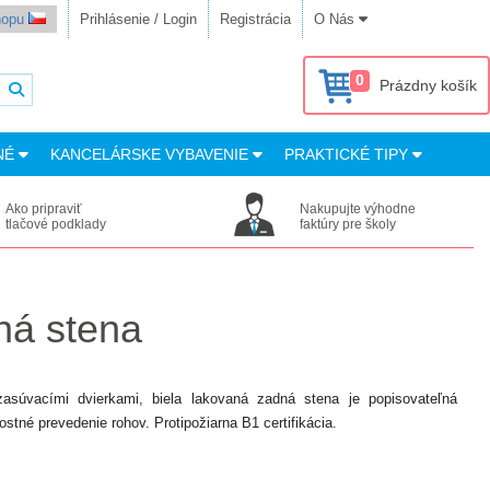
shopu
Prihlásenie / Login
Registrácia
O Nás
0
Prázdny košík
NÉ
KANCELÁRSKE VYBAVENIE
PRAKTICKÉ TIPY
Ako pripraviť
Nakupujte výhodne
tlačové podklady
faktúry pre školy
ná stena
zasúvacími dvierkami, biela lakovaná zadná stena je popisovateľná
tné prevedenie rohov. Protipožiarna B1 certifikácia.