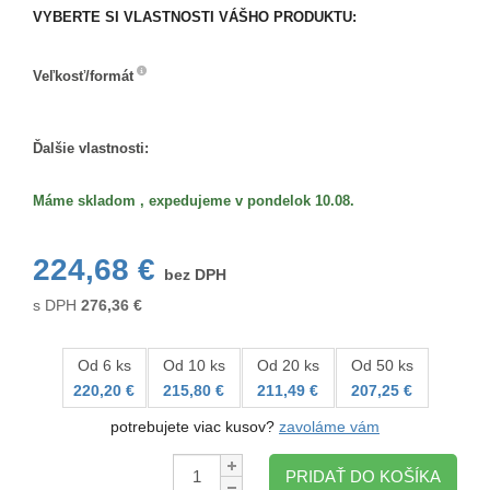
VYBERTE SI VLASTNOSTI VÁŠHO PRODUKTU:
Veľkosť/formát
Veľkosť/formát
Ďalšie vlastnosti:
Máme skladom , expedujeme v pondelok 10.08.
224,68 €
bez DPH
s DPH
276,36
€
Od 6 ks
Od 10 ks
Od 20 ks
Od 50 ks
220,20 €
215,80 €
211,49 €
207,25 €
potrebujete viac kusov?
zavoláme vám
Množstvo:
PRIDAŤ DO KOŠÍKA