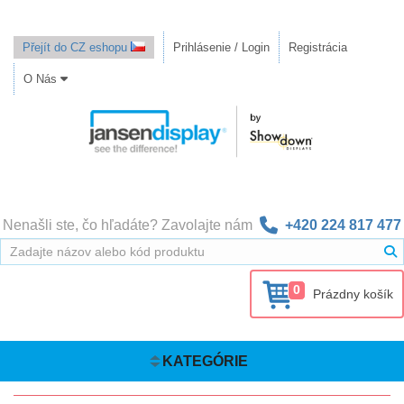
Přejít do CZ eshopu
Prihlásenie / Login
Registrácia
O Nás
Nenašli ste, čo hľadáte? Zavolajte nám
+420 224 817 477
0
Prázdny košík
KATEGÓRIE