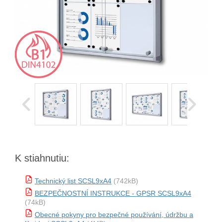
K stiahnutiu:
Technický list SCSL9xA4
(742kB)
BEZPEČNOSTNÍ INSTRUKCE - GPSR SCSL9xA4
(74kB)
Obecné pokyny pro bezpečné používání, údržbu a