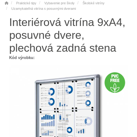
Praktické tipy
Vybavenie pre školy
Školské vitríny
Uzamykateľná vitrína s posuvnými dverami
Interiérová vitrína 9xA4,
posuvné dvere,
plechová zadná stena
Kód výrobku: