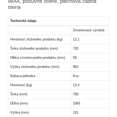
9xA4, posuvné dvere, plechová zadná
stena
Technické údaje
Zmontovaný výrobok
Hmotnosť zloženého produktu (kg)
12,1
Šírka zloženého produktu (mm)
720
Hĺbka zmontovaného produktu (mm)
59
Výška zloženého produktu (mm)
982
Baliaca jednotka
Kus
Hmotnosť (kg)
13,4
Šírka (mm)
790
Dĺžka (mm)
1065
Výška (mm)
115