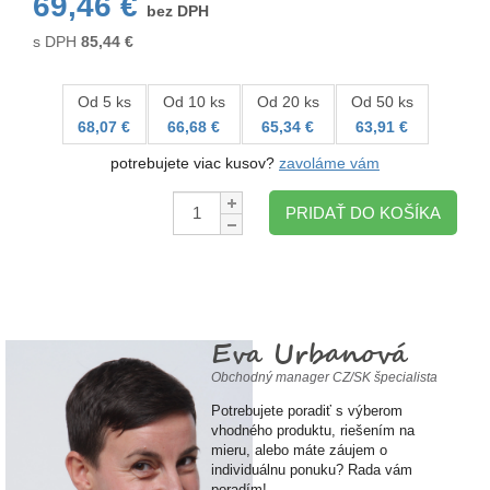
69,46 €
bez DPH
s DPH
85,44
€
Od 5 ks
Od 10 ks
Od 20 ks
Od 50 ks
68,07 €
66,68 €
65,34 €
63,91 €
potrebujete viac kusov?
zavoláme vám
Množstvo:
PRIDAŤ DO KOŠÍKA
Eva Urbanová
Obchodný manager CZ/SK špecialista
Potrebujete poradiť s výberom
vhodného produktu, riešením na
mieru, alebo máte záujem o
individuálnu ponuku? Rada vám
poradím!