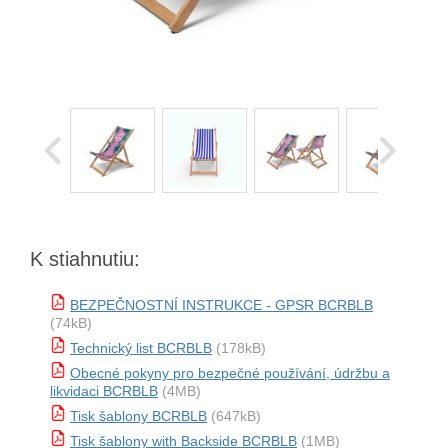
K stiahnutiu:
BEZPEČNOSTNÍ INSTRUKCE - GPSR BCRBLB
(74kB)
Technický list BCRBLB
(178kB)
Obecné pokyny pro bezpečné používání, údržbu a
likvidaci BCRBLB
(4MB)
Tisk šablony BCRBLB
(647kB)
Tisk šablony with Backside BCRBLB
(1MB)