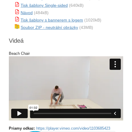
Tisk šablony Single-sided
(640kB)
Návod
(484kB)
Tisk šablony s bannerem s logem
(1020kB)
Soubor ZIP - neutrální obrázky
(43MB)
Videá
Beach Chair
Priamy odkaz:
https://player.vimeo.com/video/1103685423