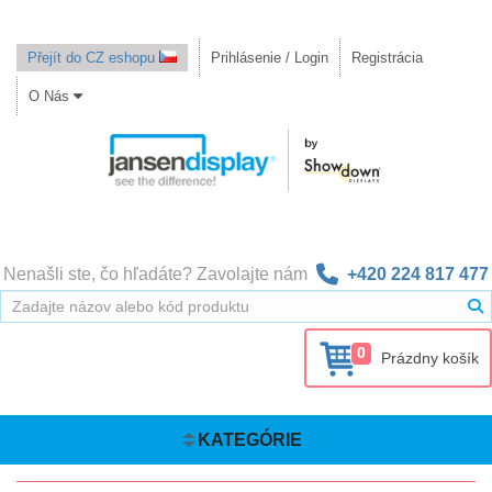
Přejít do CZ eshopu
Prihlásenie / Login
Registrácia
O Nás
Nenašli ste, čo hľadáte? Zavolajte nám
+420 224 817 477
0
Prázdny košík
KATEGÓRIE