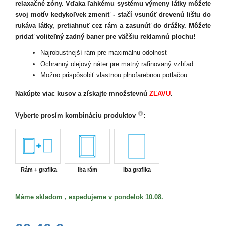
relaxačné zóny. Vďaka ľahkému systému výmeny látky môžete
svoj motív kedykoľvek zmeniť - stačí vsunúť drevenú lištu do
rukáva látky, pretiahnuť cez rám a zasunúť do drážky. Môžete
pridať voliteľný zadný baner pre väčšiu reklamnú plochu!
Najrobustnejší rám pre maximálnu odolnosť
Ochranný olejový náter pre matný rafinovaný vzhľad
Možno prispôsobiť vlastnou plnofarebnou potlačou
Nakúpte viac kusov
a získajte množstevnú
ZĽAVU
.
Vyberte prosím kombináciu produktov
:
Rám + grafika
Iba rám
Iba grafika
Máme skladom , expedujeme v pondelok 10.08.