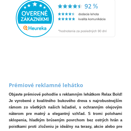
Prémiové reklamné lehátko
Objavte prémiové pohodlie s reklamným lehátkom Relax Bold!
Je vyrobené z kvalitného bukového dreva s najrobustnejším
rámom zo všetkých našich ležadiel, s ochranným olejovým
náterom pre matný a elegantný vzhľad. S tromi polohami
sklopenia, hladkým brúseným povrchom bez ostrých hrán a
poistkami proti zloženiu je ideálny na terasy, akcie alebo pre