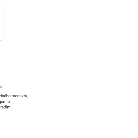
ta
odného produktu,
ujem o
oradím!