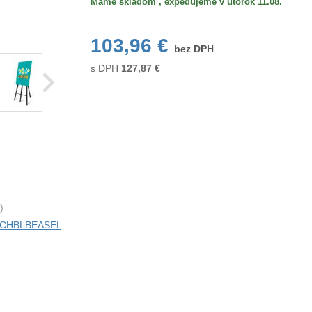
Máme skladom , expedujeme v utorok 11.08.
103,96 €
bez DPH
s DPH
127,87
€
)
ci CHBLBEASEL