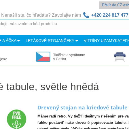
Přejít do CZ e
Nenašli ste, čo hľadáte? Zavolajte nám
+420 224 817 477
E A ÁČKA
LETÁKOVÉ STOJANČEKY
VITRÍNY UZAMYKATEĽ
Tlačíme a vyrábame
ajcov
v Česku
é tabule, světle hnědá
Drevený stojan na kriedové tabule
Máme radi retro. Vy tiež? Ideálnym riešením pre vaš
ľahko postaviť naše drevené popisovacie tabule.
vchod reštaurácie. Vďaka ochrannému matnému laku