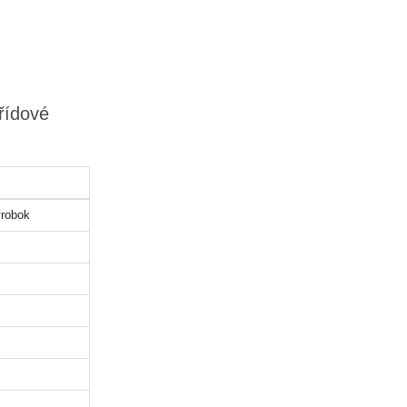
řídové
robok