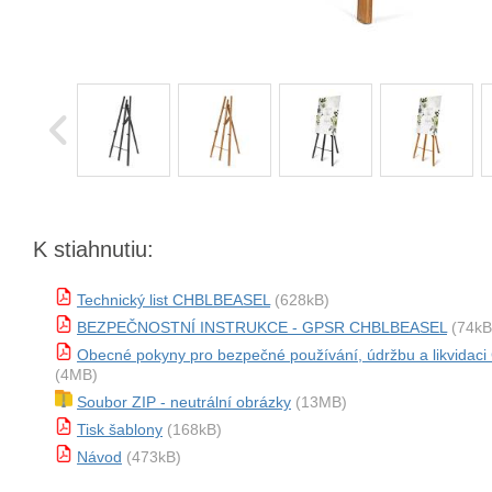
K stiahnutiu:
Technický list CHBLBEASEL
(628kB)
BEZPEČNOSTNÍ INSTRUKCE - GPSR CHBLBEASEL
(74kB
Obecné pokyny pro bezpečné používání, údržbu a likvida
(4MB)
Soubor ZIP - neutrální obrázky
(13MB)
Tisk šablony
(168kB)
Návod
(473kB)