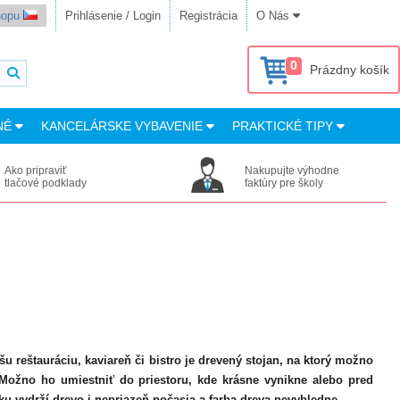
shopu
Prihlásenie / Login
Registrácia
O Nás
0
Prázdny košík
NÉ
KANCELÁRSKE VYBAVENIE
PRAKTICKÉ TIPY
Ako pripraviť
Nakupujte výhodne
tlačové podklady
faktúry pre školy
u reštauráciu, kaviareň či bistro je drevený stojan, na ktorý možno
 Možno ho umiestniť do priestoru, kde krásne vynikne alebo pred
 vydrží drevo i nepriazeň počasia a farba dreva nevybledne.