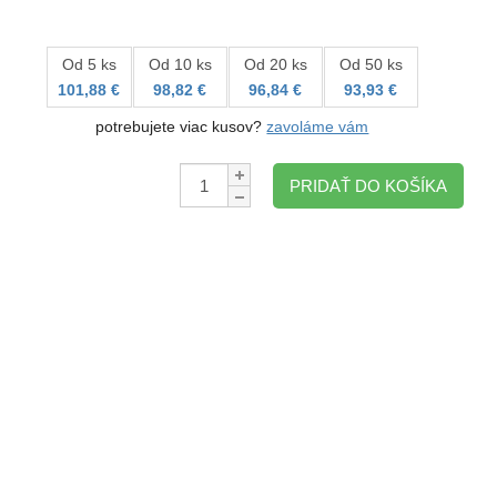
Od 5 ks
Od 10 ks
Od 20 ks
Od 50 ks
101,88 €
98,82 €
96,84 €
93,93 €
potrebujete viac kusov?
zavoláme vám
Množstvo:
PRIDAŤ DO KOŠÍKA