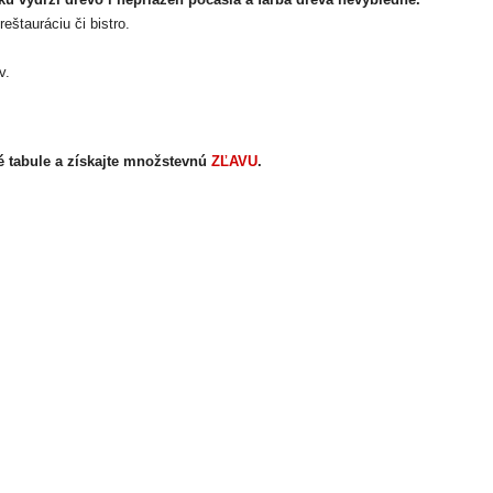
eštauráciu či bistro.
v.
é tabule a získajte množstevnú
ZĽAVU
.