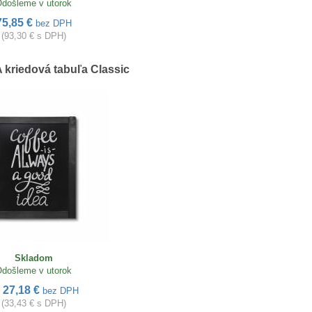
došleme v utorok
75,85 €
bez DPH
(93,30 € s DPH)
kriedová tabuľa Classic
Skladom
došleme v utorok
27,18 €
d
bez DPH
(33,43 € s DPH)