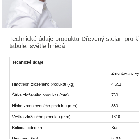
Technické údaje produktu Dřevený stojan pro k
tabule, světle hnědá
Technické údaje
Zmontovaný vý
Hmotnosť zloženého produktu (kg)
4,551
Šírka zloženého produktu (mm)
760
Hĺbka zmontovaného produktu (mm)
830
Výška zloženého produktu (mm)
1610
Baliaca jednotka
Kus
Hmotnosť (kg)
5,205