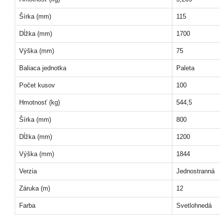
Šírka (mm)
115
Dĺžka (mm)
1700
Výška (mm)
75
Baliaca jednotka
Paleta
Počet kusov
100
Hmotnosť (kg)
544,5
Šírka (mm)
800
Dĺžka (mm)
1200
Výška (mm)
1844
Verzia
Jednostranná
Záruka (m)
12
Farba
Svetlohnedá