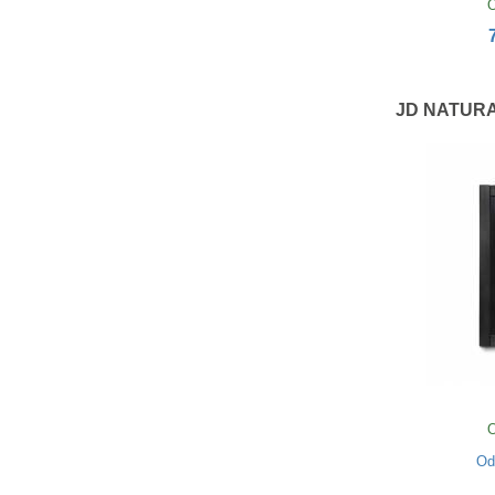
O
JD NATURA 
O
O