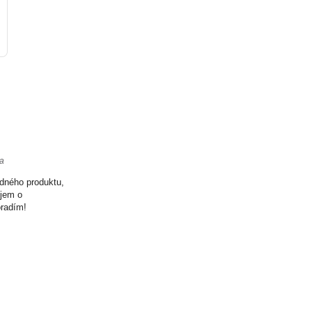
ta
odného produktu,
ujem o
oradím!