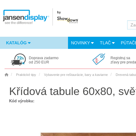
KATALÓG
NOVINKY
TLAČ
PÚTAČ
Doprava zadarmo
Registruj sa
od 250 EUR
zľavy pre pred
Praktické tipy
Vybavenie pre reštaurácie, bary a kaviarne
Drevená tabu
Křídová tabule 60x80, svě
Kód výrobku: