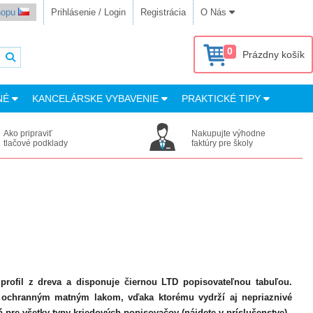
shopu
Prihlásenie / Login
Registrácia
O Nás
0
Prázdny košík
NÉ
KANCELÁRSKE VYBAVENIE
PRAKTICKÉ TIPY
Ako pripraviť
Nakupujte výhodne
tlačové podklady
faktúry pre školy
profil z dreva a disponuje čiernou LTD popisovateľnou tabuľou.
s ochranným matným lakom, vďaka ktorému vydrží aj nepriaznivé
 pre všetky typy kriedových popisovačov (nájdete v príslušenstve).