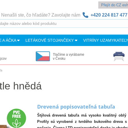
Přejít do CZ e
Nenašli ste, čo hľadáte? Zavolajte nám
+420 224 817 477
E A ÁČKA
LETÁKOVÉ STOJANČEKY
VITRÍNY UZAMYKATEĽ
Tlačíme a vyrábame
ajcov
v Česku
ľa
tle hnědá
Drevená popisovateľná tabuľa
Štýlová drevená tabuľa má vysoko kvalitný oblý 
Profily sú vyrobené z tvrdého bukového dreva 
počasie. Čierna LTD popisovateľná doska je vhodná