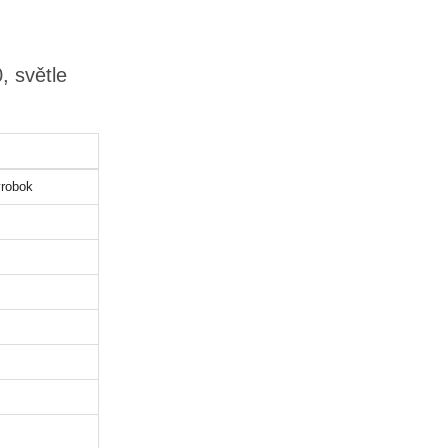
, světle
robok