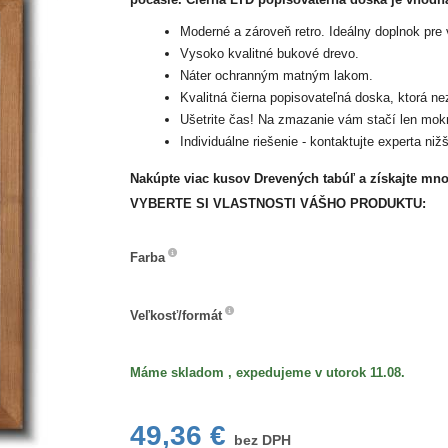
Moderné a zároveň retro. Ideálny doplnok pre v
Vysoko kvalitné bukové drevo.
Náter ochranným matným lakom.
Kvalitná čierna popisovateľná doska, ktorá n
Ušetrite čas! Na zmazanie vám stačí len mok
Individuálne riešenie - kontaktujte experta nižš
Nakúpte viac kusov Drevených tabúľ a získajte mn
VYBERTE SI VLASTNOSTI VÁŠHO PRODUKTU:
Farba
Farba
Veľkosť/formát
Veľkosť/formát
Máme skladom , expedujeme v utorok 11.08.
49,36 €
bez DPH