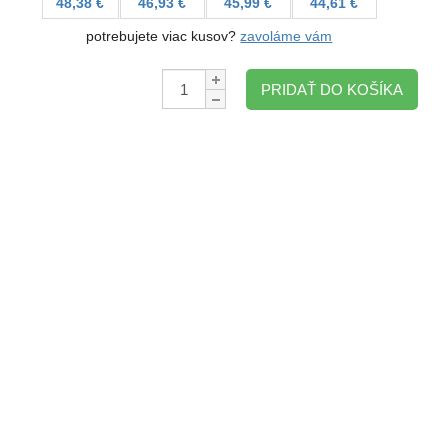
48,38 €
46,93 €
45,99 €
44,61 €
potrebujete viac kusov?
zavoláme vám
Množstvo:
PRIDAŤ DO KOŠÍKA