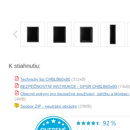
K stiahnutiu:
Technický list CHBLB60x80
(311kB)
BEZPEČNOSTNÍ INSTRUKCE - GPSR CHBLB60x80
(74kB
Obecné pokyny pro bezpečné používání, údržbu a likvida
(4MB)
Soubor ZIP - neutrální obrázky
(29MB)