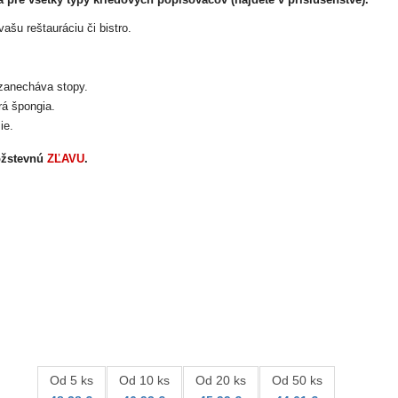
ašu reštauráciu či bistro.
ezanecháva stopy.
rá špongia.
ie.
ožstevnú
ZĽAVU
.
Od 5 ks
Od 10 ks
Od 20 ks
Od 50 ks