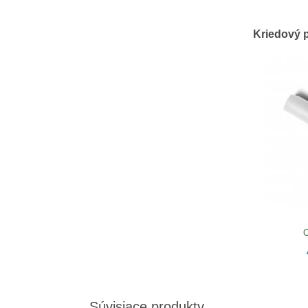
Kriedový 
O
Súvisiace produkty