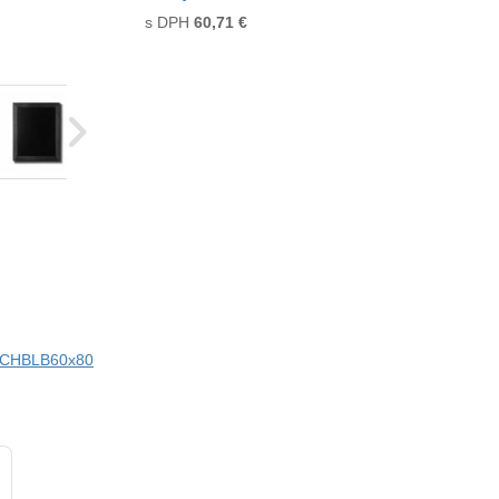
s DPH
60,71
€
)
ci CHBLB60x80