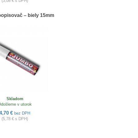
(3,08 € s DPH)
popisovač – biely 15mm
Skladom
došleme v utorok
4,70 €
bez DPH
(5,78 € s DPH)