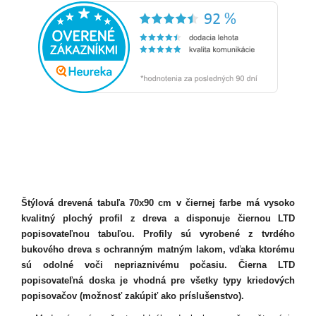
Štýlová drevená tabuľa 70x90 cm v čiernej farbe má vysoko
kvalitný plochý profil z dreva a disponuje čiernou LTD
popisovateľnou tabuľou. Profily sú vyrobené z tvrdého
bukového dreva s ochranným matným lakom, vďaka ktorému
sú odolné voči nepriaznivému počasiu. Čierna LTD
popisovateľná doska je vhodná pre všetky typy kriedových
popisovačov (možnosť zakúpiť ako príslušenstvo).