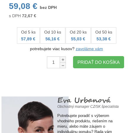
59,08 €
bez DPH
s DPH
72,67
€
Od 5 ks
Od 10 ks
Od 20 ks
Od 50 ks
57,89 €
56,16 €
55,03 €
53,38 €
potrebujete viac kusov?
zavoláme vám
Množstvo:
PRIDAŤ DO KOŠÍKA
Eva Urbanová
Obchodný manager CZ/SK špecialista
Potrebujete poradiť s výberom
vhodného produktu, riešením na
mieru, alebo máte záujem o
individuálnu ponuku? Rada vám