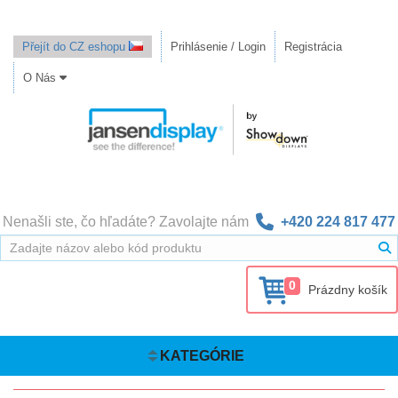
Přejít do CZ eshopu
Prihlásenie / Login
Registrácia
O Nás
Nenašli ste, čo hľadáte? Zavolajte nám
+420 224 817 477
0
Prázdny košík
KATEGÓRIE