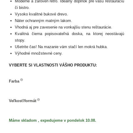
Moderné a zároveň retro. Ideálny doplnok pre vašu reštauráciu
či bistro.
Vysoko kvalitné bukové drevo.
Náter ochranným matným lakom.
Vhodná aj pre zavesenie na vonkajšiu stenu reštaurácie.
Kvalitná čierna popisovateľná doska, na ktorej neostávajú
stopy.
Ušetrite čas! Na mazanie vám stačí len mokrá hubka.
Výhodné množstevné ceny.
VYBERTE SI VLASTNOSTI VÁŠHO PRODUKTU:
Farba
Farba
Veľkosť/formát
Veľkosť/formát
Máme skladom , expedujeme v pondelok 10.08.