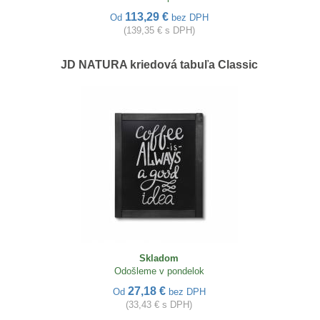
113,29 €
Od
bez DPH
(139,35 € s DPH)
JD NATURA kriedová tabuľa Classic
Skladom
Odošleme v pondelok
27,18 €
Od
bez DPH
(33,43 € s DPH)