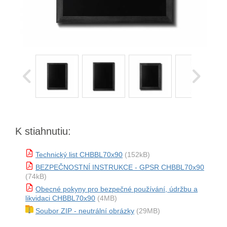
K stiahnutiu:
Technický list CHBBL70x90
(152kB)
BEZPEČNOSTNÍ INSTRUKCE - GPSR CHBBL70x90
(74kB)
Obecné pokyny pro bezpečné používání, údržbu a
likvidaci CHBBL70x90
(4MB)
Soubor ZIP - neutrální obrázky
(29MB)