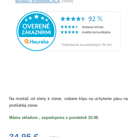
likvidaci BSBWBBLACK
(4MB)
Na montáž od steny k stene, vrátane klipu na uchytenie pásu na
protiľahlej stene.
Máme skladom , expedujeme v pondelok 10.08.
34,95 €