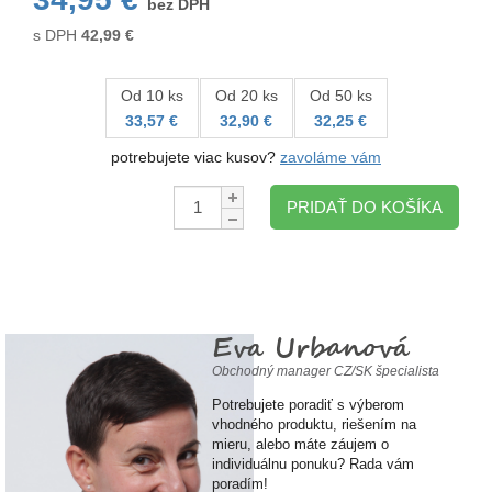
bez DPH
s DPH
42,99
€
Od 10 ks
Od 20 ks
Od 50 ks
33,57 €
32,90 €
32,25 €
potrebujete viac kusov?
zavoláme vám
Množstvo:
PRIDAŤ DO KOŠÍKA
Eva Urbanová
Obchodný manager CZ/SK špecialista
Potrebujete poradiť s výberom
vhodného produktu, riešením na
mieru, alebo máte záujem o
individuálnu ponuku? Rada vám
poradím!