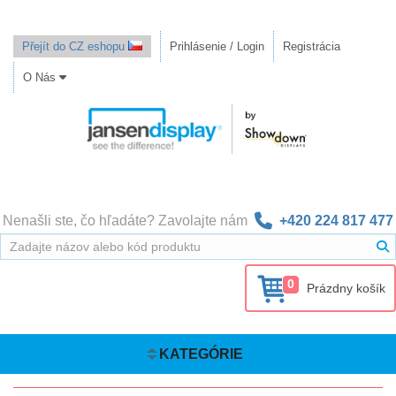
Přejít do CZ eshopu
Prihlásenie / Login
Registrácia
O Nás
Nenašli ste, čo hľadáte? Zavolajte nám
+420 224 817 477
0
Prázdny košík
KATEGÓRIE