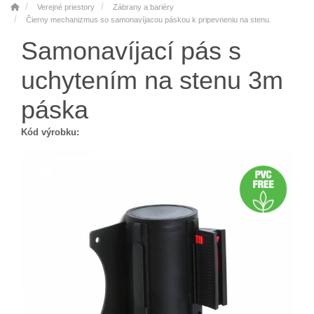
Verejné priestory
Zábrany a bariéry
Čierny mechanizmus so samonavíjacou páskou k pripevneniu na stenu.
Samonavíjací pás s
uchytením na stenu 3m
páska
Kód výrobku: