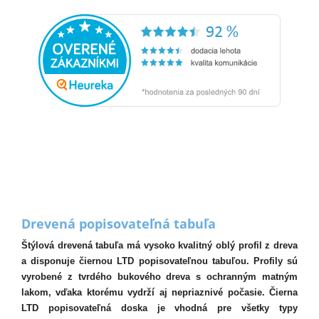
Drevená popisovateľná tabuľa
Štýlová drevená tabuľa má vysoko kvalitný oblý profil z dreva
a disponuje čiernou LTD popisovateľnou tabuľou. Profily sú
vyrobené z tvrdého bukového dreva s ochranným matným
lakom, vďaka ktorému vydrží aj nepriaznivé počasie. Čierna
LTD popisovateľná doska je vhodná pre všetky typy