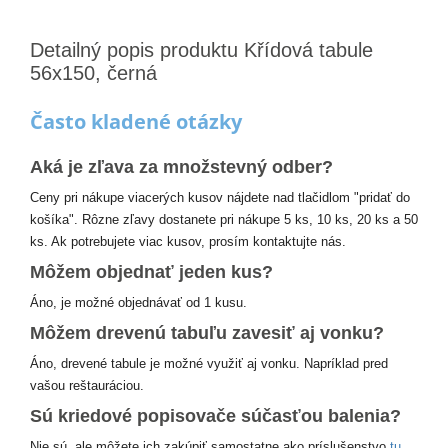
Detailný popis produktu Křídová tabule
56x150, černá
Často kladené otázky
Aká je zľava za množstevný odber?
Ceny pri nákupe viacerých kusov nájdete nad tlačidlom "pridať do
košíka". Rôzne zľavy dostanete pri nákupe 5 ks, 10 ks, 20 ks a 50
ks. Ak potrebujete viac kusov, prosím kontaktujte nás.
Môžem objednať jeden kus?
Áno, je možné objednávať od 1 kusu.
Môžem drevenú tabuľu zavesiť aj vonku?
Áno, drevené tabule je možné využiť aj vonku. Napríklad pred
vašou reštauráciou.
Sú kriedové popisovače súčasťou balenia?
Nie sú, ale môžete ich zakúpiť samostatne ako príslušenstvo
tu
.