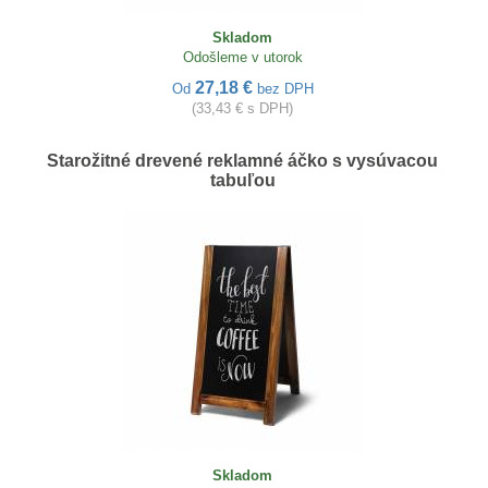
Skladom
Odošleme v utorok
27,18 €
Od
bez DPH
(33,43 € s DPH)
Starožitné drevené reklamné áčko s vysúvacou
tabuľou
Skladom