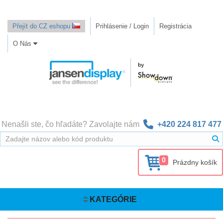
Přejít do CZ eshopu
Prihlásenie / Login
Registrácia
O Nás
Nenašli ste, čo hľadáte? Zavolajte nám
+420 224 817 477
0
Prázdny košík
KATEGÓRIE