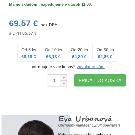
Máme skladom , expedujeme v utorok 11.08.
69,57 €
bez DPH
s DPH
85,57
€
Od 5 ks
Od 10 ks
Od 20 ks
Od 50 ks
68,18 €
66,13 €
64,80 €
62,86 €
potrebujete viac kusov?
zavoláme vám
Množstvo:
PRIDAŤ DO KOŠÍKA
Eva Urbanová
Obchodný manager CZ/SK špecialista
Potrebujete poradiť s výberom