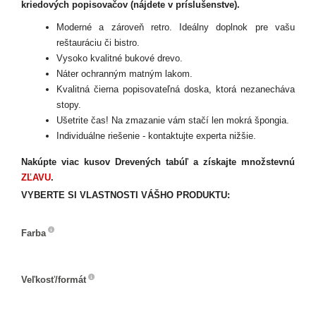
kriedových popisovačov (nájdete v príslušenstve).
Moderné a zároveň retro. Ideálny doplnok pre vašu
reštauráciu či bistro.
Vysoko kvalitné bukové drevo.
Náter ochranným matným lakom.
Kvalitná čierna popisovateľná doska, ktorá nezanecháva
stopy.
Ušetrite čas! Na zmazanie vám stačí len mokrá špongia.
Individuálne riešenie - kontaktujte experta nižšie.
Nakúpte viac kusov Drevených tabúľ a získajte množstevnú
ZĽAVU
.
VYBERTE SI VLASTNOSTI VÁŠHO PRODUKTU:
Farba
Farba
Veľkosť/formát
Veľkosť/formát