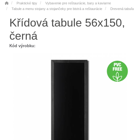
Praktické tipy
Vybavenie pre reštaurácie, bary a kaviarne
Tabule a menu stojany a stojančeky pre bistrá a reštaurácie
Drevená tabuľa
Křídová tabule 56x150,
černá
Kód výrobku: