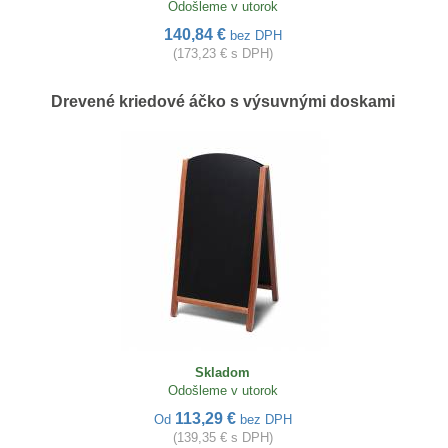
Odošleme v utorok
140,84 €
bez DPH
(173,23 € s DPH)
Drevené kriedové áčko s výsuvnými doskami
Skladom
Odošleme v utorok
113,29 €
Od
bez DPH
(139,35 € s DPH)