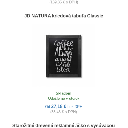
(139,35 € s DPH)
JD NATURA kriedová tabuľa Classic
Skladom
Odošleme v utorok
27,18 €
Od
bez DPH
(33,43 € s DPH)
Starožitné drevené reklamné áčko s vysúvacou