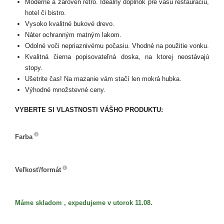
Moderné a zároveň retro. Ideálny doplnok pre vašu reštauráciu,
hotel či bistro.
Vysoko kvalitné bukové drevo.
Náter ochranným matným lakom.
Odolné voči nepriaznivému počasiu. Vhodné na použitie vonku.
Kvalitná čierna popisovateľná doska, na ktorej neostávajú
stopy.
Ušetrite čas! Na mazanie vám stačí len mokrá hubka.
Výhodné množstevné ceny.
VYBERTE SI VLASTNOSTI VÁŠHO PRODUKTU:
Farba
Farba
Veľkosť/formát
Veľkosť/formát
Máme skladom , expedujeme v utorok 11.08.