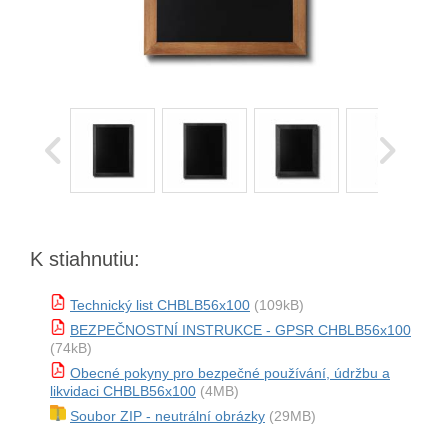
K stiahnutiu:
Technický list CHBLB56x100
(109kB)
BEZPEČNOSTNÍ INSTRUKCE - GPSR CHBLB56x100
(74kB)
Obecné pokyny pro bezpečné používání, údržbu a
likvidaci CHBLB56x100
(4MB)
Soubor ZIP - neutrální obrázky
(29MB)