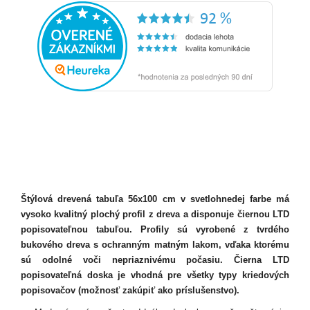
Štýlová drevená tabuľa 56x100 cm v svetlohnedej farbe má
vysoko kvalitný plochý profil z dreva a disponuje čiernou LTD
popisovateľnou tabuľou. Profily sú vyrobené z tvrdého
bukového dreva s ochranným matným lakom, vďaka ktorému
sú odolné voči nepriaznivému počasiu. Čierna LTD
popisovateľná doska je vhodná pre všetky typy kriedových
popisovačov (možnosť zakúpiť ako príslušenstvo).