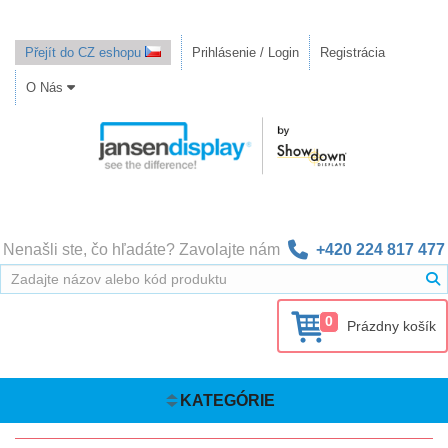
Přejít do CZ eshopu
Prihlásenie / Login
Registrácia
O Nás
Nenašli ste, čo hľadáte? Zavolajte nám
+420 224 817 477
0
Prázdny košík
KATEGÓRIE