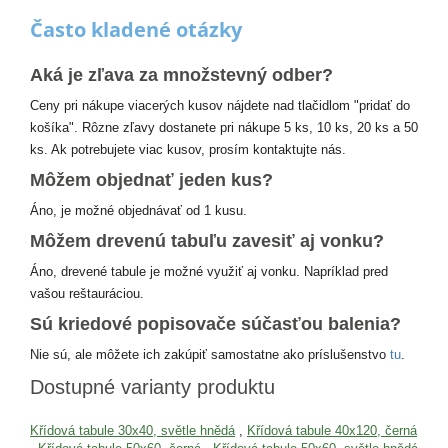
Často kladené otázky
Aká je zľava za množstevný odber?
Ceny pri nákupe viacerých kusov nájdete nad tlačidlom "pridať do
košíka". Rôzne zľavy dostanete pri nákupe 5 ks, 10 ks, 20 ks a 50
ks. Ak potrebujete viac kusov, prosím kontaktujte nás.
Môžem objednať jeden kus?
Áno, je možné objednávať od 1 kusu.
Môžem drevenú tabuľu zavesiť aj vonku?
Áno, drevené tabule je možné využiť aj vonku. Napríklad pred
vašou reštauráciou.
Sú kriedové popisovače súčasťou balenia?
Nie sú, ale môžete ich zakúpiť samostatne ako príslušenstvo
tu
.
Dostupné varianty produktu
Křídová tabule 30x40, světle hnědá
,
Křídová tabule 40x120, černá