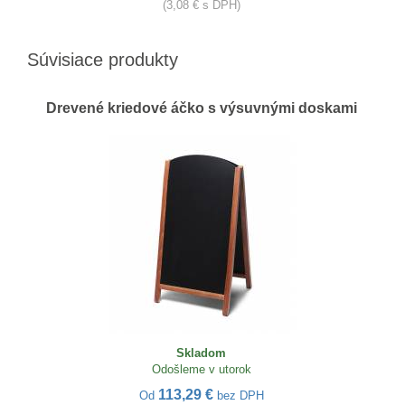
(3,08 € s DPH)
Súvisiace produkty
Drevené kriedové áčko s výsuvnými doskami
Skladom
Odošleme v utorok
113,29 €
Od
bez DPH