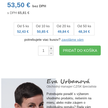
53,50 €
bez DPH
s DPH
65,81
€
Od 5 ks
Od 10 ks
Od 20 ks
Od 50 ks
52,43 €
50,85 €
49,84 €
48,34 €
potrebujete viac kusov?
zavoláme vám
Množstvo:
PRIDAŤ DO KOŠÍKA
Eva Urbanová
Obchodný manager CZ/SK špecialista
Potrebujete poradiť s výberom
vhodného produktu, riešením na
mieru, alebo máte záujem o
individuálnu ponuku? Rada vám