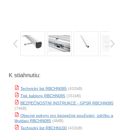
K stiahnutiu:
Technický list RBCHN085
(432kB)
Tisk šablony RBCHN085
(151kB)
BEZPEČNOSTNÍ INSTRUKCE - GPSR RBCHN085
(74kB)
Obecné pokyny pro bezpečné používání, údržbu a
likvidaci RBCHN085
(4MB)
Technický list RBCHN100
(432kB)