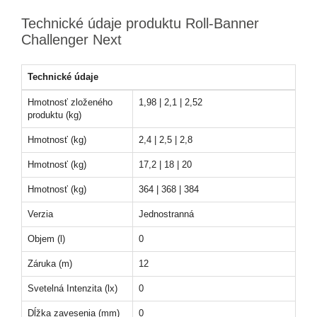
Technické údaje produktu Roll-Banner
Challenger Next
Technické údaje
Hmotnosť zloženého
1,98 | 2,1 | 2,52
produktu (kg)
Hmotnosť (kg)
2,4 | 2,5 | 2,8
Hmotnosť (kg)
17,2 | 18 | 20
Hmotnosť (kg)
364 | 368 | 384
Verzia
Jednostranná
Objem (l)
0
Záruka (m)
12
Svetelná Intenzita (lx)
0
Dĺžka zavesenia (mm)
0