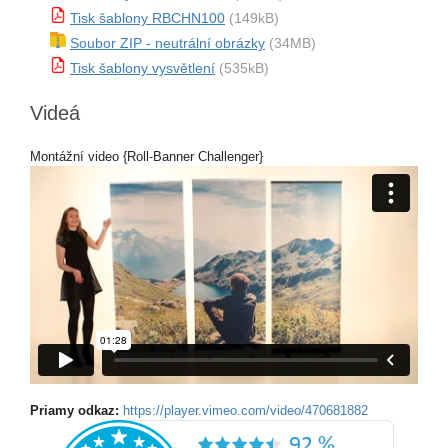
Tisk šablony RBCHN100
(149kB)
Soubor ZIP - neutrální obrázky
(34MB)
Tisk šablony vysvětlení
(535kB)
Videá
Montážní video {Roll-Banner Challenger}
Priamy odkaz:
https://player.vimeo.com/video/470681882