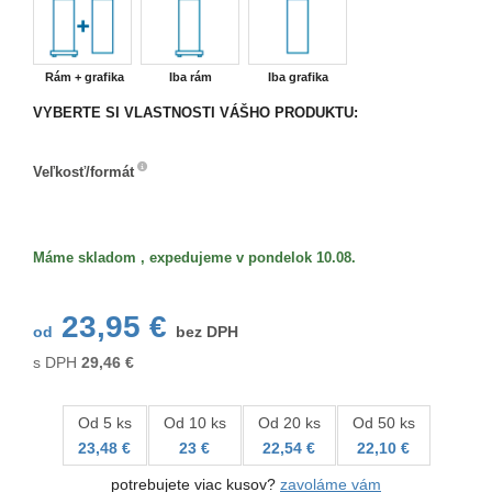
Rám + grafika
Iba rám
Iba grafika
VYBERTE SI VLASTNOSTI VÁŠHO PRODUKTU:
Veľkosť/formát
Veľkosť/formát
Máme skladom , expedujeme v pondelok 10.08.
23,95 €
od
bez DPH
s DPH
29,46
€
Od 5 ks
Od 10 ks
Od 20 ks
Od 50 ks
23,48 €
23 €
22,54 €
22,10 €
potrebujete viac kusov?
zavoláme vám