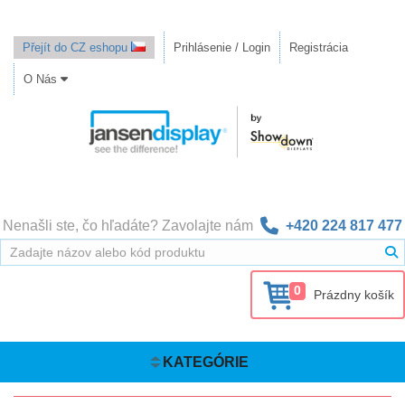
Přejít do CZ eshopu
Prihlásenie / Login
Registrácia
O Nás
Nenašli ste, čo hľadáte? Zavolajte nám
+420 224 817 477
0
Prázdny košík
KATEGÓRIE